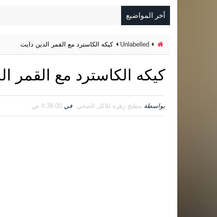
آخر المواضيع
Unlabelled
كيكه الكاسترد مع القمر الدين دايت
كيكه الكاسترد مع القمر ال
بواسطة
مطبخ زهره للاكل الصحي
في
4:38:00 ص