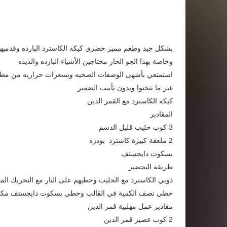
بشكل جيد وطعم مميز حضري كيكه الكاسترد البارده وقدميها ل
وخاصة بهذا الجو الحار محتاجين الأشياء البارده والذيذه
استمتعي بأشهى الوصفات الصحيه وبسعرات حراريه من مطبخ ز
غير ما تتخنوا وبدون تأنيب الضمير
كيكه الكاسترد مع القمر الدين
المقادير
3 كوب حليب قليل الدسم
2 ملعقة كبيرة كاسترد بودره
بسكوت دايجستف
طريقة التحضير
ذوبي الكاسترد مع الحليب وحطيهم على النار مع التحريك ال
حطي نصف الكمية في القالب وحطي بسكوت دايجستف مكسر
مقادير عمل مهلبية قمر الدين
2 كوب عصير قمر الدين