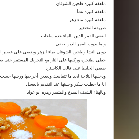
ملعقة كبيرة طحين الشوفان
ملعقة كبيرة نشأ
ملعقة كبيرة ماء زهر
طريقة التحضير
انقعي القمر الدين بالماء عده ساعات
ولما يذوب القمر الدين صفي
ذوبي النشا وطحين الشوفان بماء الزهر وضيفي على عصير ال
حطي بطنجره وركبيها على النار مع التحريك المستمر حتى ي
ضيفي الخليط على قالب الكاسترد
ودخليها الثلاجة لحد ما تتماسك وبعدين أخرجيها وزينيها حسب 
انا ما حطيت سكر وحليتها عند التقديم بالعسل
وبالهناء الشيف المبدع والمتميز زهره أبو عواد