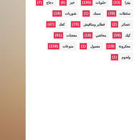
(7)
(6)
(195)
(33)
بيتزا
حلويات
خبز
دجاج
(19)
(1)
(39)
سلطات
سمك
شوربات
(47)
(70)
(2)
عصائر
فطاير ومناقيش
كعك
(91)
(18)
(59)
كيك
محاشي
معجنات
(158)
(1)
(19)
معكرونة
معمول
منوعات
(1)
ولحوم