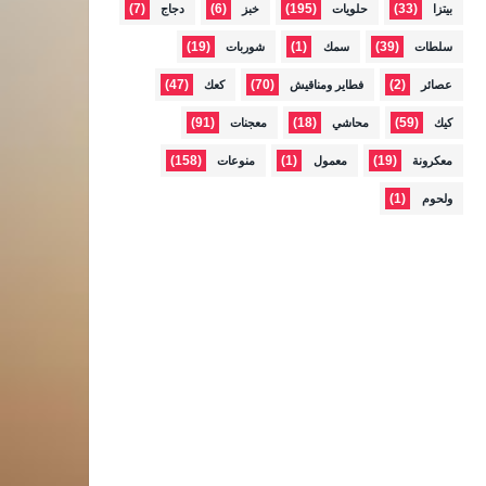
(7)
(6)
(195)
(33)
بيتزا
حلويات
خبز
دجاج
(19)
(1)
(39)
سلطات
سمك
شوربات
(47)
(70)
(2)
عصائر
فطاير ومناقيش
كعك
(91)
(18)
(59)
كيك
محاشي
معجنات
(158)
(1)
(19)
معكرونة
معمول
منوعات
(1)
ولحوم