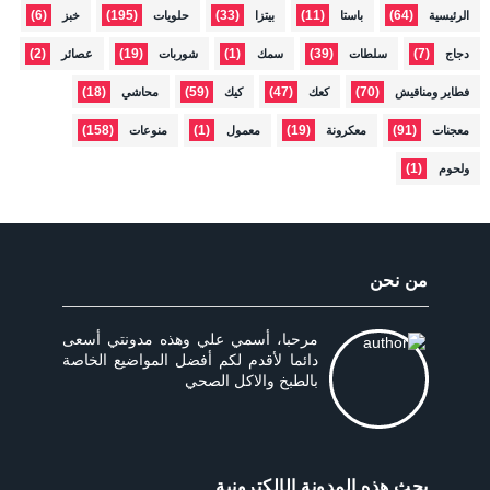
(6)
(195)
(33)
(11)
(64)
الرئيسية
باستا
بيتزا
حلويات
خبز
(2)
(19)
(1)
(39)
(7)
دجاج
سلطات
سمك
شوربات
عصائر
(18)
(59)
(47)
(70)
فطاير ومناقيش
كعك
كيك
محاشي
(158)
(1)
(19)
(91)
معجنات
معكرونة
معمول
منوعات
(1)
ولحوم
من نحن
مرحبا، أسمي علي وهذه مدونتي أسعى
دائما لأقدم لكم أفضل المواضيع الخاصة
بالطبخ والاكل الصحي
بحث هذه المدونة الإلكترونية