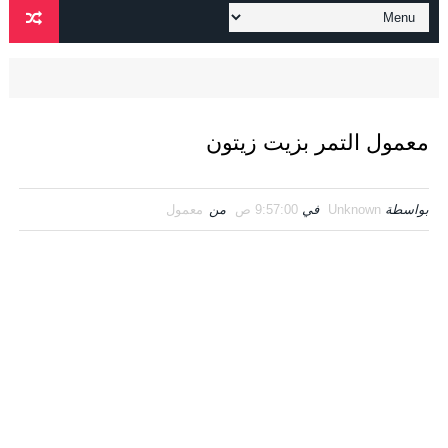
معمول التمر بزيت زيتون
بواسطة
Unknown
في
9:57:00 ص
من
معمول