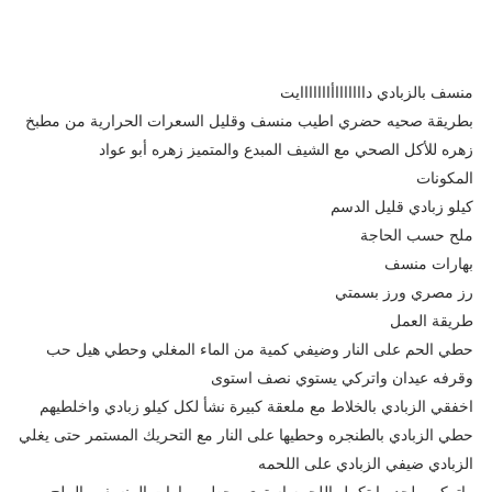
منسف بالزبادي داااااااأااااااايت
بطريقة صحيه حضري اطيب منسف وقليل السعرات الحرارية من مطبخ
زهره للأكل الصحي مع الشيف المبدع والمتميز زهره أبو عواد
المكونات
كيلو زبادي قليل الدسم
ملح حسب الحاجة
بهارات منسف
رز مصري ورز بسمتي
طريقة العمل
حطي الحم على النار وضيفي كمية من الماء المغلي وحطي هيل حب
وقرفه عيدان واتركي يستوي نصف استوى
اخفقي الزبادي بالخلاط مع ملعقة كبيرة نشأ لكل كيلو زبادي واخلطيهم
حطي الزبادي بالطنجره وحطيها على النار مع التحريك المستمر حتى يغلي
الزبادي ضيفي الزبادي على اللحمه
واتركيهم لحد ما تكمل اللحمه استوى وحطي بهارات المنسف والملح