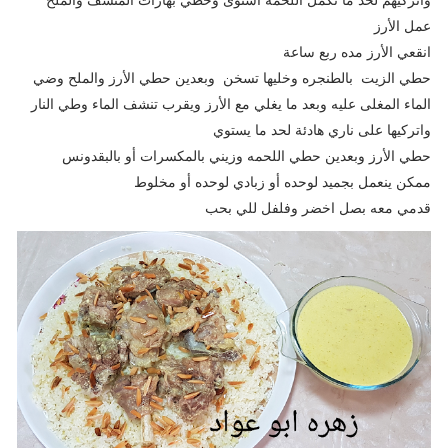
عمل الأرز
انقعي الأرز مده ربع ساعة
حطي الزيت بالطنجره وخليها تسخن وبعدين حطي الأرز والملح وضي
الماء المغلى عليه وبعد ما يغلي مع الأرز ويقرب تنشف الماء وطي النار
واتركيها على ناري هادئة لحد ما يستوي
حطي الأرز وبعدين حطي اللحمه وزيني بالمكسرات أو بالبقدونس
ممكن ينعمل بجميد لوحده أو زبادي لوحده أو مخلوط
قدمي معه بصل اخضر وفلفل للي بحب