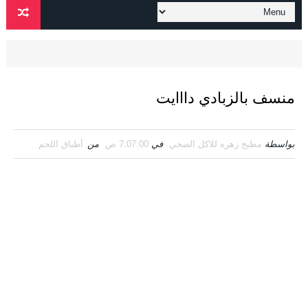
منسف بالزبادي دااايت
بواسطة
مطبخ زهره للاكل الصحي
في
7:07:00 ص
من
أطباق اللحم