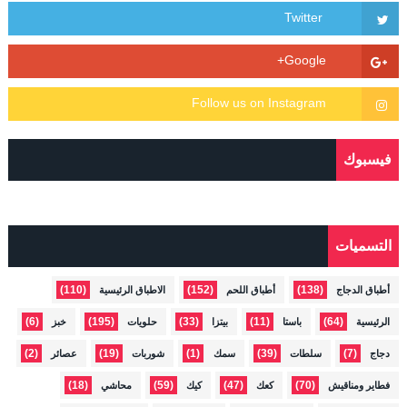
فيسبوك
التسميات
(110)
(152)
(138)
أطباق الدجاج
أطباق اللحم
الاطباق الرئيسية
(6)
(195)
(33)
(11)
(64)
الرئيسية
باستا
بيتزا
حلويات
خبز
(2)
(19)
(1)
(39)
(7)
دجاج
سلطات
سمك
شوربات
عصائر
(18)
(59)
(47)
(70)
فطاير ومناقيش
كعك
كيك
محاشي