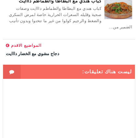
كباب هندي مع البطاطا والطماطم دااايت
كباب هندي مع البطاطا والطماطم دااايت وصفات
صحية وقليله السعرات الحرارية خاصة لمرض السكري
والضغط والرجيم كولوا من غير ما تتخنوا وبدون تأنيب
الضمير من...
المواضيع الاقدم
دجاج مشوي مع الخضار دااايت
ليست هناك تعليقات: