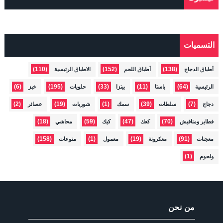
التسميات
(110)
(152)
(138)
أطباق الدجاج
أطباق اللحم
الاطباق الرئيسية
(6)
(195)
(33)
(11)
(64)
الرئيسية
باستا
بيتزا
حلويات
خبز
(2)
(19)
(1)
(39)
(7)
دجاج
سلطات
سمك
شوربات
عصائر
(18)
(59)
(47)
(70)
فطاير ومناقيش
كعك
كيك
محاشي
(158)
(1)
(19)
(91)
معجنات
معكرونة
معمول
منوعات
(1)
ولحوم
من نحن