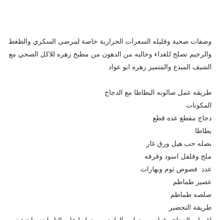
وصفات صحية وقليله السعرات الحرارية خاصة لمرضى السكري والظغط
والرجيم تصلح للغداء وخالبه من الدهون من مطبخ زهره للاكل الصحي مع
الشيف المبدع والمتميز زهره ابو عواد
طريقه عمل صالونه البطاطا مع الدجاج
المكونات
دجاج مقطع عده قطع
بطاطا
بصله حب هيل ورق غار
ملح وفلفل اسود وقرفه
عدد فصوص ثوم وبهارات
عصير طماطم
صلصه طماطم
طريقة التحضير
اغسلي الدجاج وقطعي وحطي بالطنجره وحطيها على النار لحد ما تنشف