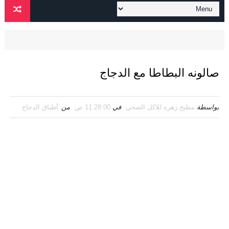
صالونه البطاطا مع الدجاج
بواسطة
مطبخ زهره للاكل الصحي
في
11:28:00 ص
من
أطباق الدجاج