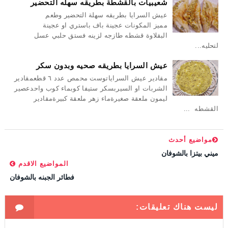
شعيبيات بالقشطة بطريقه سهله التحضير
عيش السرايا بطريقه سهلة التحضير وطعم
مميز المكونات عجينة باف باستري او عجينة
البقلاوة قشطه طازجه لزينه فستق حلبي عسل
لتحليه...
عيش السرايا بطريقه صحيه وبدون سكر
مقادير عيش السراياتوست محمص عدد ٦ قطعمقادير
الشربات او السيربسكر ستيفا كوبماء كوب واحدعصير
ليمون ملعقة صغيرةماء زهر ملعقة كبيرةمقادير
القشطه ...
مواضيع أحدث
ميني بيتزا بالشوفان
المواضيع الاقدم
فطائر الجبنه بالشوفان
ليست هناك تعليقات: