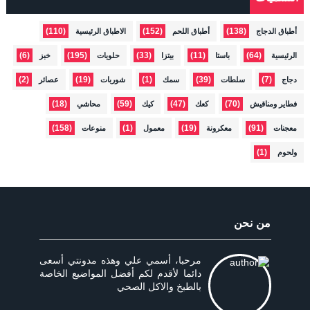
(110)
(152)
(138)
أطباق الدجاج
أطباق اللحم
الاطباق الرئيسية
(6)
(195)
(33)
(11)
(64)
الرئيسية
باستا
بيتزا
حلويات
خبز
(2)
(19)
(1)
(39)
(7)
دجاج
سلطات
سمك
شوربات
عصائر
(18)
(59)
(47)
(70)
فطاير ومناقيش
كعك
كيك
محاشي
(158)
(1)
(19)
(91)
معجنات
معكرونة
معمول
منوعات
(1)
ولحوم
من نحن
مرحبا، أسمي علي وهذه مدونتي أسعى
دائما لأقدم لكم أفضل المواضيع الخاصة
بالطبخ والاكل الصحي