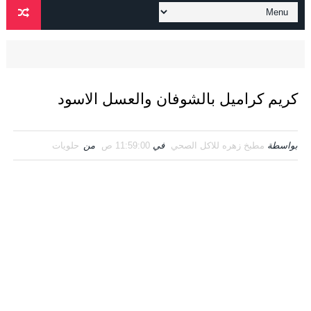
كريم كراميل بالشوفان والعسل الاسود
بواسطة
مطبخ زهره للاكل الصحي
في
11:59:00 ص
من
حلويات