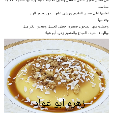
يتماسك
اقلبيها على صحن التقديم ورشي عليها الجوز وجوز الهند
وقدميها
وعملت منها بصحون صغيره حطي العسل وبعدين الكراميل
وبالهناء الشيف المبدع والمتميز زهره أبو عواد