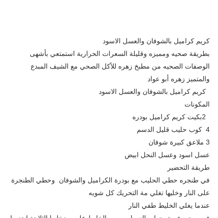
كريم كراميل بالشوفان والعسل الاسود
بطريقة صحيه ومميزه وقليلة السعرات الحرارية استمتعي بأشهى
الوصفات الصحيه من مطبخ زهره للأكل الصحي مع الشيف المبدع
والمتميز زهره أبو عواد
كريم كراميل بالشوفان والعسل الاسود
المكونات
2بكيت كريم كراميل بودره
4 كوب حليب قليل الدسم
3 ملاعق كبيرة شوفان
عسل اسود وعسل النحل ابيض
طريقة التحضير
في طنجره حطي الحليب مع بودرة الكراميل والشوفان وحطي الطنجرة
على النار وخليها تغلي مة التحريك كل شويه
عندما يغلي الخليط طفي النار
في صحن عميق حطي العسل وصبي الخليط عليه ودخليها الثلاجة لحد ما