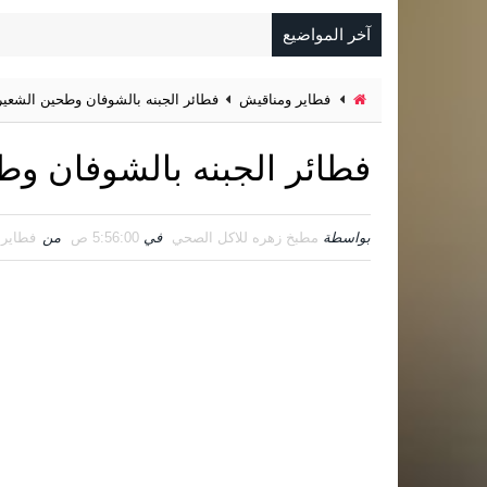
آخر المواضيع
فطاير ومناقيش
فطائر الجبنه بالشوفان وطحين الشعير
فطائر الجبنه بالشوفان وط
بواسطة
مطبخ زهره للاكل الصحي
في
5:56:00 ص
من
فطاير 