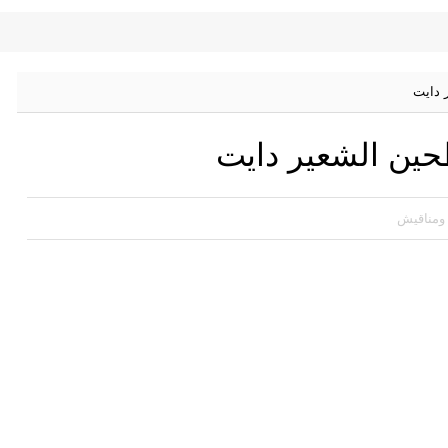
 دايت
حين الشعير دايت
ومناقيش