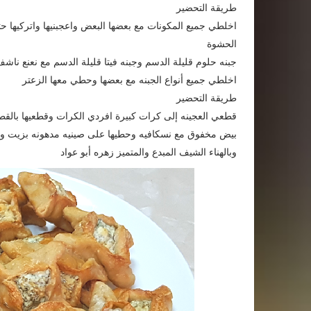
طريقة التحضير
اخلطي جميع المكونات مع بعضها البعض واعجبنيها واتركيها
الحشوة
جبنه حلوم قليلة الدسم وجبنه فيتا قليلة الدسم مع نعنع ناش
اخلطي جميع أنواع الجبنه مع بعضها وحطي معها الزعتر
طريقة التحضير
قطعي العجينه إلى كرات كبيرة افردي الكرات وقطعيها بالق
بيض مخفوق مع نسكافيه وحطيها على صينيه مدهونه بزيت ود
وبالهناء الشيف المبدع والمتميز زهره أبو عواد