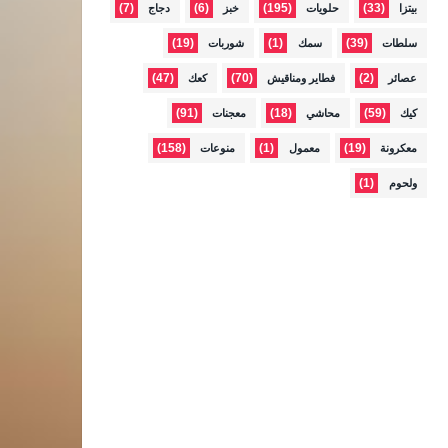
(7)
(6)
(195)
(33)
بيتزا
حلويات
خبز
دجاج
(19)
(1)
(39)
سلطات
سمك
شوربات
(47)
(70)
(2)
عصائر
فطاير ومناقيش
كعك
(91)
(18)
(59)
كيك
محاشي
معجنات
(158)
(1)
(19)
معكرونة
معمول
منوعات
(1)
ولحوم