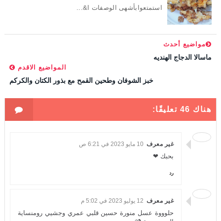
استمتعوابأشهى الوصفات ا&...
مواضيع أحدث
ماسالا الدجاج الهنديه
المواضيع الاقدم
خبز الشوفان وطحين القمح مع بذور الكتان والكركم
هناك 46 تعليقًا:
غير معرف
10 مايو 2023 في 6:21 ص
بحبك ❤
رد
غير معرف
12 يوليو 2023 في 5:02 م
حلوووة عسل منورة حسين قلبي عمري وجشيي رومنساية