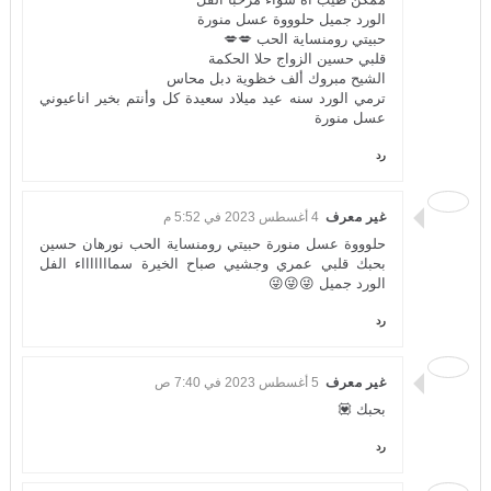
الورد جميل حلوووة عسل منورة
حبيتي رومنساية الحب 💋💋
قلبي حسين الزواج حلا الحكمة
الشيح مبروك ألف خظوية دبل محاس
ترمي الورد سنه عيد ميلاد سعيدة كل وأنتم بخير اناعيوني
عسل منورة
رد
غير معرف
4 أغسطس 2023 في 5:52 م
حلوووة عسل منورة حبيتي رومنساية الحب نورهان حسين
بحبك قلبي عمري وجشيي صباح الخيرة سماااااااء الفل
الورد جميل 😜😜😜
رد
غير معرف
5 أغسطس 2023 في 7:40 ص
بحبك 💟
رد