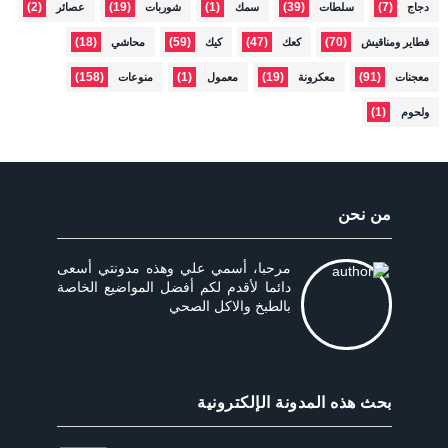
(2)
(19)
(1)
(39)
(7)
دجاج
سلطات
سمك
شوربات
عصائر
(18)
(59)
(47)
(70)
فطاير ومناقيش
كعك
كيك
محاشي
(158)
(1)
(19)
(91)
معجنات
معكرونة
معمول
منوعات
(1)
ولحوم
من نحن
مرحبا، أسمي علي وهذه مدونتي أسعى
دائما لأقدم لكم أفضل المواضيع الخاصة
بالطبخ والاكل الصحي
بحث هذه المدونة الإلكترونية