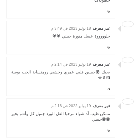
خظوية💍
رد
غير معرف
18 يوليو 2023 في 3:49 م
حلوووووة عسل منورة حبيتي 💖💖
رد
غير معرف
19 يوليو 2023 في 2:14 م
بحبك 💟حسين قلبي عمري وجشيي رومنساية الحب بوسة
💏👙💋
رد
غير معرف
19 يوليو 2023 في 2:16 م
ممكن طيب آه شواء مرحبا الفل الورد جميل كل وأنتم بخير
💟💟حبيتي
رد