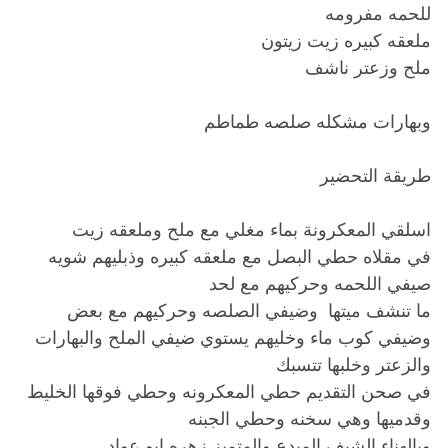
في مقلاه حطي البصل مع ملعقه كبيره وذبليهم شويه 
ما تنشف ميتها  وضيفي الصلصه وحركيهم مع بعض  
وضيفي كوب ماء وخليهم يستوي ضيفي الملح والبهارات 
في صحن التقديم حطي المعكرونه وحطي فوقها الخليط 
وبالهناء الشيف المبدع والمتميز زهره ابو عواد