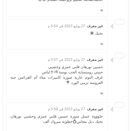
رد
غير معرف
27 يوليو 2023 في 5:54 م
بحبك 💟
رد
غير معرف
27 يوليو 2023 في 5:57 م
حسين نورهان قلبي عمري وجشيي
حبيتي رومنساية الحب بوسة 💏👙لباس
غرف النوم عارية صورة كاميرات مئاء أم العرائس حنه
العروسة ترمي الورد 💐
رد
غير معرف
27 يوليو 2023 في 5:58 م
حلوووة عسل منورة حسين قلبي عمري وجشيي نورهان
بحبك دبل محاس💍خظوية مبروك ألف