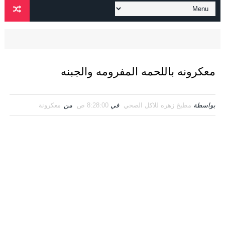
معكرونه باللحمه المفرومه والجبنه
بواسطة
مطبخ زهره للاكل الصحي
في
8:28:00 ص
من
معكرونة