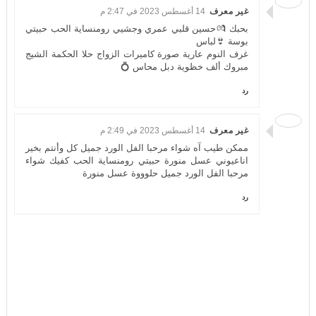
غير معرف
14 أغسطس 2023 في 2:47 م
بحبك 💏حسين قلبي عمري وجشيي رومنساية الحب حبيتي
بوسة 👙لباس
غرف النوم عارية صورة كاميرات الزواج حلا الحكمة الشيج
مبروك ألف خظوية دبل محاس 💍
رد
غير معرف
14 أغسطس 2023 في 2:49 م
ممكن طيب آه شواء مرحبا الفل الورد جميل كل وأنتم بخير
اناعيوني عسل منورة حبيتي رومنساية الحب كفيك شواء
مرحبا الفل الورد جميل حلوووة عسل منورة
رد