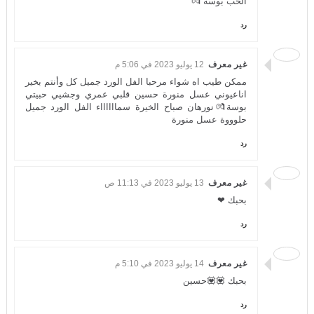
الحب بوسة 💏
رد
غير معرف
12 يوليو 2023 في 5:06 م
ممكن طيب اه شواء مرحبا الفل الورد جميل كل وأنتم بخير
اناعيوني عسل منورة حسين قلبي عمري وجشيي حبيتي
بوسة💏نورهان صباح الخيرة سمااااااء الفل الورد جميل
حلوووة عسل منورة
رد
غير معرف
13 يوليو 2023 في 11:13 ص
بحبك ❤
رد
غير معرف
14 يوليو 2023 في 5:10 م
بحبك 💟💟حسين
رد