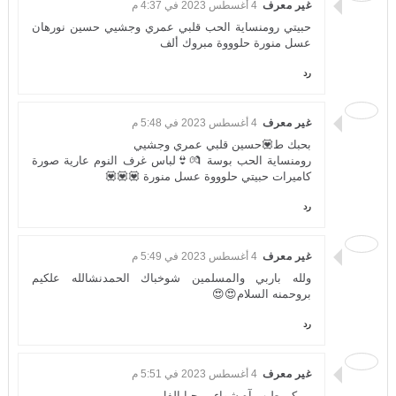
غير معرف
4 أغسطس 2023 في 4:37 م
حبيتي رومنساية الحب قلبي عمري وجشيي حسين نورهان
عسل منورة حلوووة مبروك ألف
رد
غير معرف
4 أغسطس 2023 في 5:48 م
بحبك ط💟حسين قلبي عمري وجشيي
رومنساية الحب بوسة 💏👙لباس غرف النوم عارية صورة
كاميرات حبيتي حلوووة عسل منورة 💟💟💟
رد
غير معرف
4 أغسطس 2023 في 5:49 م
ولله باربي والمسلمين شوخباك الحمدنشالله علكيم
بروحمنه السلام😍😍
رد
غير معرف
4 أغسطس 2023 في 5:51 م
ممكن طيب آه شواء مرحبا الفل