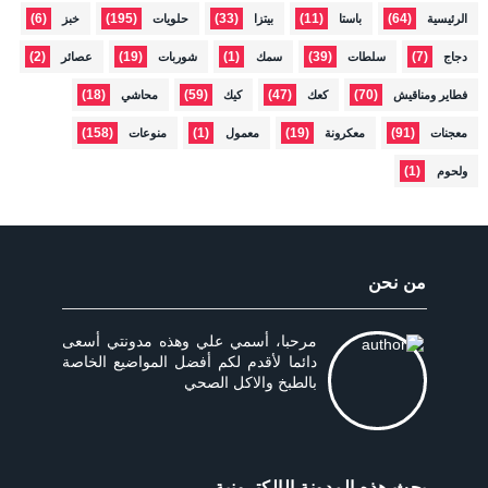
(6)
(195)
(33)
(11)
(64)
الرئيسية
باستا
بيتزا
حلويات
خبز
(2)
(19)
(1)
(39)
(7)
دجاج
سلطات
سمك
شوربات
عصائر
(18)
(59)
(47)
(70)
فطاير ومناقيش
كعك
كيك
محاشي
(158)
(1)
(19)
(91)
معجنات
معكرونة
معمول
منوعات
(1)
ولحوم
من نحن
مرحبا، أسمي علي وهذه مدونتي أسعى
دائما لأقدم لكم أفضل المواضيع الخاصة
بالطبخ والاكل الصحي
بحث هذه المدونة الإلكترونية