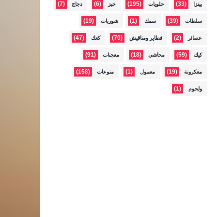
(7)
(6)
(195)
(33)
بيتزا
حلويات
خبز
دجاج
(19)
(1)
(39)
سلطات
سمك
شوربات
(47)
(70)
(2)
عصائر
فطاير ومناقيش
كعك
(91)
(18)
(59)
كيك
محاشي
معجنات
(158)
(1)
(19)
معكرونة
معمول
منوعات
(1)
ولحوم