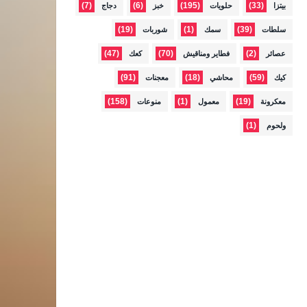
(7)
(6)
(195)
(33)
بيتزا
حلويات
خبز
دجاج
(19)
(1)
(39)
سلطات
سمك
شوربات
(47)
(70)
(2)
عصائر
فطاير ومناقيش
كعك
(91)
(18)
(59)
كيك
محاشي
معجنات
(158)
(1)
(19)
معكرونة
معمول
منوعات
(1)
ولحوم