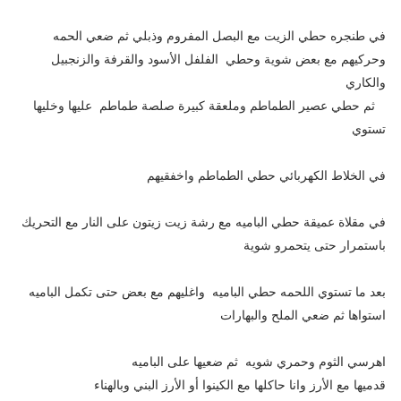
في طنجره حطي الزيت مع البصل المفروم وذبلي ثم ضعي الحمه
وحركيهم مع بعض شوية وحطي الفلفل الأسود والقرفة والزنجبيل
والكاري
ثم حطي عصير الطماطم وملعقة كبيرة صلصة طماطم عليها وخليها
تستوي
في الخلاط الكهربائي حطي الطماطم واخفقيهم
في مقلاة عميقة حطي الباميه مع رشة زيت زيتون على النار مع التحريك
باستمرار حتى يتحمرو شوية
بعد ما تستوي اللحمه حطي الباميه واغليهم مع بعض حتى تكمل الباميه
استواها ثم ضعي الملح والبهارات
اهرسي الثوم وحمري شويه ثم ضعيها على الباميه
قدميها مع الأرز وانا حاكلها مع الكينوا أو الأرز البني وبالهناء