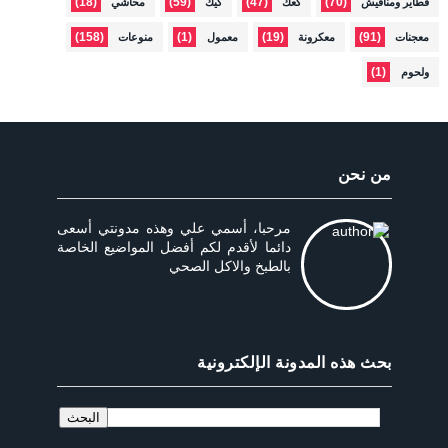
(18)
(59)
(47)
(70)
فطاير ومناقيش
كعك
كيك
محاشي
(158)
(1)
(19)
(91)
معجنات
معكرونة
معمول
منوعات
(1)
ولحوم
من نحن
مرحبا، أسمي علي وهذه مدونتي أسعى
دائما لأقدم لكم أفضل المواضيع الخاصة
بالطبخ والاكل الصحي
بحث هذه المدونة الإلكترونية