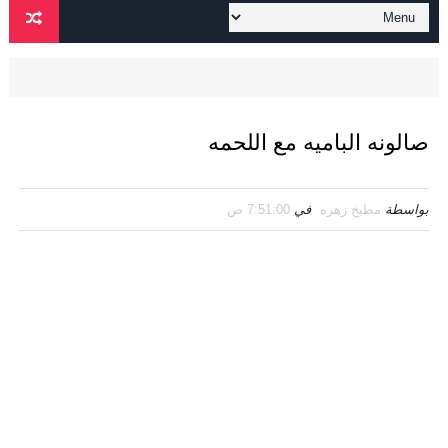
صالونه الباميه مع اللحمه
بواسطة
مطبخ زهره
في
7:51:00 ص