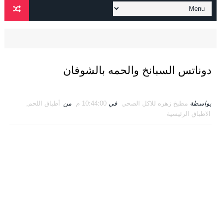
دوناتس السبانخ والحمه بالشوفان
بواسطة
مطبخ زهره للاكل الصحي
في
10:44:00 م
من
أطباق اللحم
,
الاطباق الرئيسية