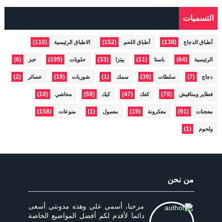
التسميات
(110)
(152)
(138)
أطباق الدجاج
أطباق اللحم
الاطباق الرئيسية
(6)
(195)
(33)
(11)
(64)
الرئيسية
باستا
بيتزا
حلويات
خبز
(2)
(19)
(1)
(39)
(7)
دجاج
سلطات
سمك
شوربات
عصائر
(18)
(59)
(47)
(70)
فطاير ومناقيش
كعك
كيك
محاشي
(158)
(1)
(19)
(91)
معجنات
معكرونة
معمول
منوعات
(1)
ولحوم
من نحن
مرحبا، أسمي علي وهذه مدونتي أسعى
دائما لأقدم لكم أفضل المواضيع الخاصة