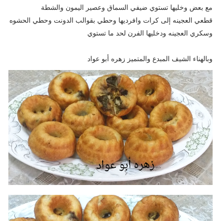
مع بعض وخليها تستوي ضيفي السماق وعصير اليمون والشطة
قطعي العجينه إلى كرات وافرديها وحطي بقوالب الدونت وحطي الحشوه
وسكري العجينه ودخليها الفرن لحد ما تستوي
وبالهناء الشيف المبدع والمتميز زهره أبو عواد