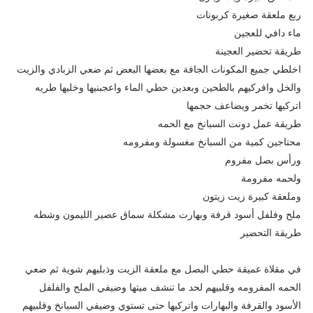
ربع ملعقة صغيرة كربونات
ماء دافي للعجين
طريقة تحضير العجينة
اخلطي جميع المكونات الجافة مع بعضها البعض ثم ضعي الزبادي والزيت
والخل وافركيهم بالطحين وبعدين حطي الماء واعجبنيها وخليها طريه
اتركيها تخمر ويضاعف حجمها
طريقة عمل دونت السبانخ مع الحمه
محتاجين كمية من السبانخ مغسولة ومفرومه
ورأس بصل مفروم
ولحمه مفرومة
وملعقة كبيرة زيت زيتون
ملح وفلفل أسود قرفة وبهارت مشكلة سماق عصير الليمون وشطه
طريقة التحضير
في مقلاة عميقة حطي البصل مع ملعقة الزيت وذبليهم شوية ثم ضعي
الحمه المفرومه وقلبيهم لحد ما تنشف ميتها وضيفي الملح والفلفل
الأسود والقرفة والبهارات واتركيها حتى تستوي وضيفي السبانخ وقلبيهم