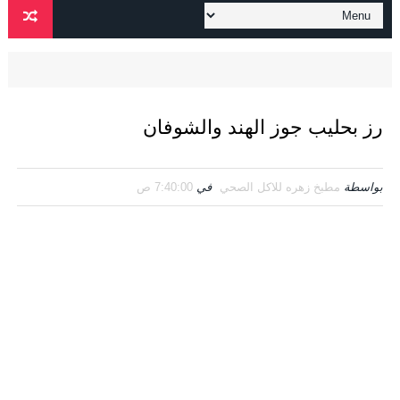
رز بحليب جوز الهند والشوفان
بواسطة
مطبخ زهره للاكل الصحي
في
7:40:00 ص