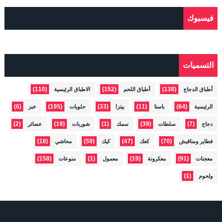
فيسبوك
التسميات
(110)
(152)
(138)
أطباق الدجاج
أطباق اللحم
الاطباق الرئيسية
(6)
(195)
(33)
(11)
(64)
الرئيسية
باستا
بيتزا
حلويات
خبز
(2)
(19)
(1)
(39)
(7)
دجاج
سلطات
سمك
شوربات
عصائر
(18)
(59)
(47)
(70)
فطاير ومناقيش
كعك
كيك
محاشي
(158)
(1)
(19)
(91)
معجنات
معكرونة
معمول
منوعات
(1)
ولحوم