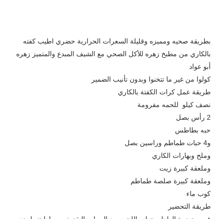
بطريقة صحيه ومميزه وقليلة السعرات الحرارية حضري اطيب كفته
بالكاري من مطبخ زهره للأكل الصحي مع الشيف المبدع والمتميز زهره
أبو عواد
كولوا من غير ما تتخنوا وبدون تأنيب الضمير
طريقة عمل كرات الكفتة بالكاري
نصف كيلو للحمه مفرومة
2 رأس بصل
حبه بطاطس
و4 حبات طماطم وراسين بصل
وملح وبهارات الكاري
وملعقة كبيرة زيت
وملعقة كبيرة صلصة طماطم
كوب ماء
طريقة التحضير
في محضرة الطعام حطي اللحمه مع البصل والبقدونس واطحنيها ضعي