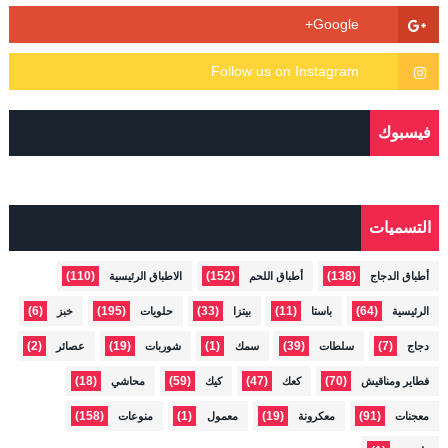
فيسبوك
التسميات
(110)
(152)
(138)
أطباق الدجاج
أطباق اللحم
الاطباق الرئيسية
(6)
(195)
(33)
(11)
(64)
الرئيسية
باستا
بيتزا
حلويات
خبز
(2)
(19)
(1)
(39)
(7)
دجاج
سلطات
سمك
شوربات
عصائر
(18)
(59)
(47)
(70)
فطاير ومناقيش
كعك
كيك
محاشي
(158)
(1)
(19)
(91)
معجنات
معكرونة
معمول
منوعات