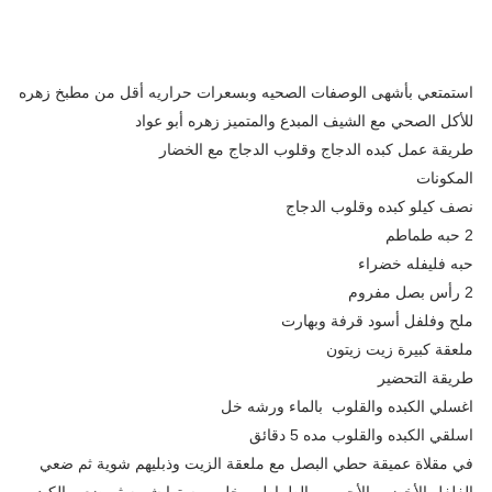
استمتعي بأشهى الوصفات الصحيه وبسعرات حراريه أقل من مطبخ زهره
للأكل الصحي مع الشيف المبدع والمتميز زهره أبو عواد
طريقة عمل كبده الدجاج وقلوب الدجاج مع الخضار
المكونات
نصف كيلو كبده وقلوب الدجاج
2 حبه طماطم
حبه فليفله خضراء
2 رأس بصل مفروم
ملح وفلفل أسود قرفة وبهارت
ملعقة كبيرة زيت زيتون
طريقة التحضير
اغسلي الكبده والقلوب بالماء ورشه خل
اسلقي الكبده والقلوب مده 5 دقائق
في مقلاة عميقة حطي البصل مع ملعقة الزيت وذبليهم شوية ثم ضعي
الفلفل الأخضر والأحمر والطماطم وخليهم يستوا شويه ثم ضعي الكبده