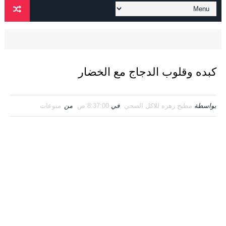
كبده وقلوب الدجاج مع الخضار
بواسطة
مطبخ زهره للاكل الصحي
في
8:37:00 ص
من
منوعات