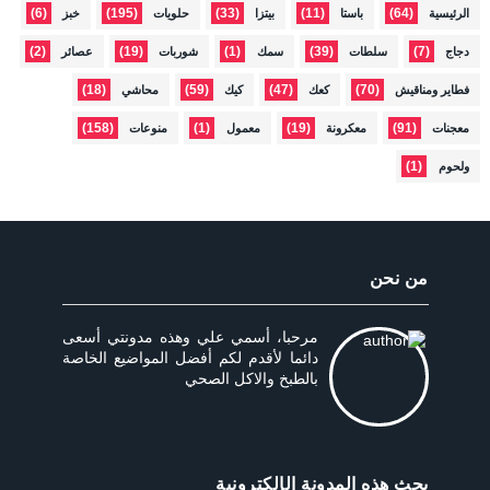
(6)
(195)
(33)
(11)
(64)
الرئيسية
باستا
بيتزا
حلويات
خبز
(2)
(19)
(1)
(39)
(7)
دجاج
سلطات
سمك
شوربات
عصائر
(18)
(59)
(47)
(70)
فطاير ومناقيش
كعك
كيك
محاشي
(158)
(1)
(19)
(91)
معجنات
معكرونة
معمول
منوعات
(1)
ولحوم
من نحن
مرحبا، أسمي علي وهذه مدونتي أسعى
دائما لأقدم لكم أفضل المواضيع الخاصة
بالطبخ والاكل الصحي
بحث هذه المدونة الإلكترونية