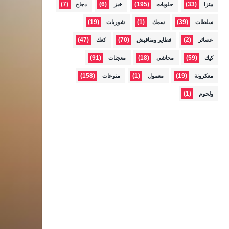
(7)
(6)
(195)
(33)
بيتزا
حلويات
خبز
دجاج
(19)
(1)
(39)
سلطات
سمك
شوربات
(47)
(70)
(2)
عصائر
فطاير ومناقيش
كعك
(91)
(18)
(59)
كيك
محاشي
معجنات
(158)
(1)
(19)
معكرونة
معمول
منوعات
(1)
ولحوم