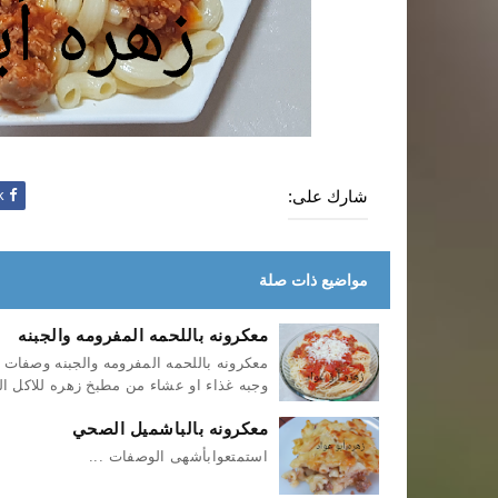
شارك على:
Facebook
مواضيع ذات صلة
معكرونه باللحمه المفرومه والجبنه
معكرونه باللحمه المفرومه والجبنه وصفات
وجبه غذاء او عشاء من مطبخ زهره للاكل ال
معكرونه بالباشميل الصحي
استمتعوابأشهى الوصفات ...