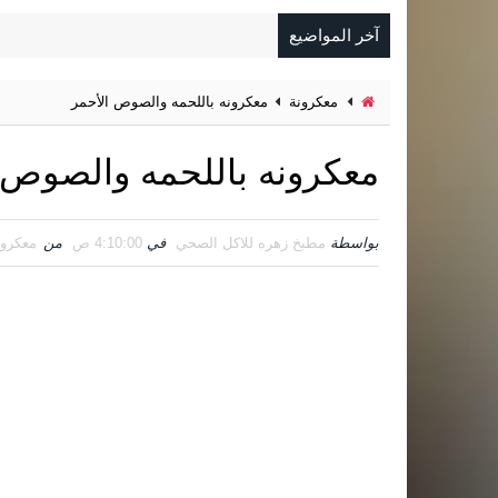
آخر المواضيع
معكرونة
معكرونه باللحمه والصوص الأحمر
معكرونه باللحمه والصوص 
بواسطة
مطبخ زهره للاكل الصحي
في
4:10:00 ص
من
معكرون