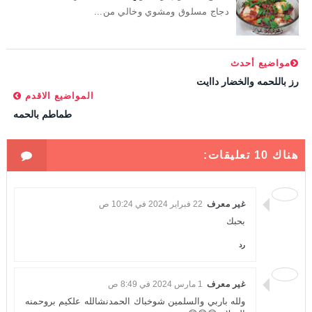
دجاج مسلوق ومشوي وخالي من...
مواضيع أحدث
رز باللحمه والخضار داايت
المواضيع الاقدم
طماطم بالحمه
هناك 10 تعليقات:
غير معرف
22 فبراير 2024 في 10:24 ص
بحبك
رد
غير معرف
1 مارس 2024 في 8:49 ص
ولله باربي والسلمين شوخباك الحمدنشالله علكيم بروحمنه