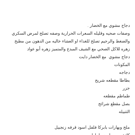
دجاج مشوي مع الخضار .
وصفات صحيه وقليله السعرات الحرارية وصفه تصلح لمرض السكري
والضغط والرجيم تصلح للغداء او العشاء خاليه من الدهون من مطبخ
زهره للاكل الصحي مع الشيف المبدع والمتميز زهره أبو عواد
دجاج مشوي مع الخضار دايت
المكونات
دجاجه
بطاطا مقطعه شريح
جزر
طماطم مقطعه
بصل مقطع شرائح
التتبيله
ملح وبهارات بابركا فلفل اسود قرفه زنجبيل
كاتشب وصلصه طماطم