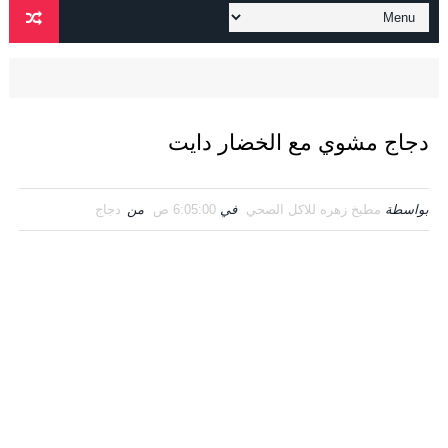
دجاج مشوي مع الخضار دايت
بواسطة
مطبخ زهره للاكل الصحي
في
6:05:00 ص
من
دجاج