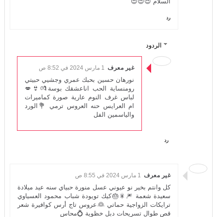
السلام 😍😍😍
رد
الردود
غير معرف
1 مارس 2024 في 8:52 ص
نورهان حسين بحبك عمري وجشيي حبيتي
رومنساية الحب اناعشقك بوسة💏👙💋
لباس غرف النوم عارية صورة كماميرات
ام العرايس حنه العروس ترمي 💐الورد
والياسمين الفل
رد
غير معرف
1 مارس 2024 في 8:55 ص
كل وانتم بخير نو عيوني عسل منورة حبياي سنه عيد ميلادة
سعيدة شعمة 🎆🎇🎂كيك تويودة شباب محمود العسياوي
ترايكات الزواجية حماتي 👰عروس تاج أرس كوافيرة شعر
قص طوال تسريحات دبل خظوية 💍محاس