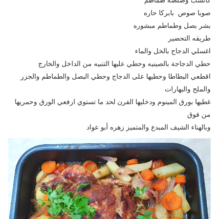
صويا صوص بابركا حاره
بشر بصل وطماطم مبشوره
طريقه التحضير
اغسلي الدجاج بالخل والماء
حطي الدجاجة بالصينيه وحطي عليها التنبيه من الداخل والخارج
اقطعي البطاطا وحطيها على الدجاج وحطي البصل والطماطم والجزر
والملح والبهارات
غطيها بورق المينوم ودخليها الفرن لحد ما تستوي ارفعي الورق وحمريها
من فوق
وبالهناء الشيف المبدع والمتميز زهره أبو عواد