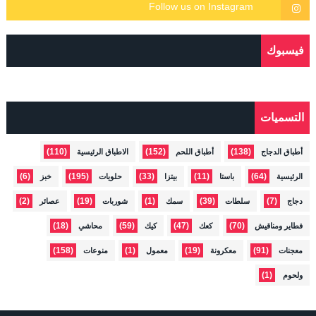
فيسبوك
التسميات
(110)
(152)
(138)
أطباق الدجاج
أطباق اللحم
الاطباق الرئيسية
(6)
(195)
(33)
(11)
(64)
الرئيسية
باستا
بيتزا
حلويات
خبز
(2)
(19)
(1)
(39)
(7)
دجاج
سلطات
سمك
شوربات
عصائر
(18)
(59)
(47)
(70)
فطاير ومناقيش
كعك
كيك
محاشي
(158)
(1)
(19)
(91)
معجنات
معكرونة
معمول
منوعات
(1)
ولحوم