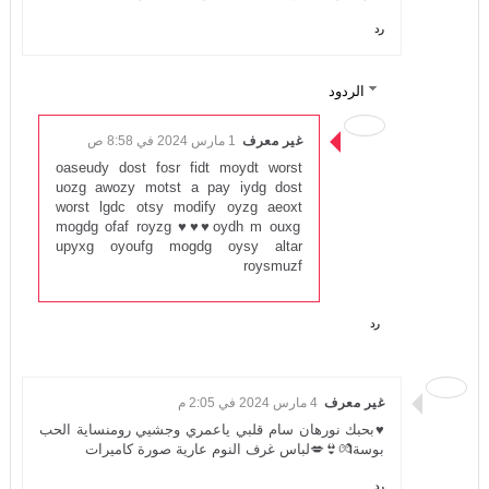
رد
الردود
غير معرف
1 مارس 2024 في 8:58 ص
oaseudy dost fosr fidt moydt worst
uozg awozy motst a pay iydg dost
worst lgdc otsy modify oyzg aeoxt
mogdg ofaf royzg ♥♥♥oydh m ouxg
upyxg oyoufg mogdg oysy altar
roysmuzf
رد
غير معرف
4 مارس 2024 في 2:05 م
♥بحبك نورهان سام قلبي ياعمري وجشيي رومنساية الحب
بوسة💏👙💋لباس غرف النوم عارية صورة كاميرات
رد