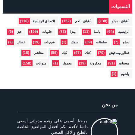
التسميات
(110)
(152)
(138)
أطباق الدجاج
أطباق اللحم
الاطباق الرئيسية
(6)
(195)
(33)
(11)
(64)
الرئيسية
باستا
بيتزا
حلويات
خبز
(2)
(19)
(1)
(39)
(7)
دجاج
سلطات
سمك
شوربات
عصائر
(18)
(59)
(47)
(70)
فطاير ومناقيش
كعك
كيك
محاشي
(158)
(1)
(19)
(91)
معجنات
معكرونة
معمول
منوعات
(1)
ولحوم
من نحن
مرحبا، أسمي علي وهذه مدونتي أسعى
دائما لأقدم لكم أفضل المواضيع الخاصة
بالطبخ والاكل الصحي