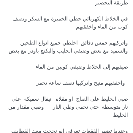
في الخلاط الكهربائي حطي الخميرة مع السكر ونصف 
واتركيهم خمس دقائق  اخلطي جميع انواع الطحين 
صبي الخليط على الصاج  او مقلاة   تيفال سميكه  على 
نار متوسطة  حتى تحمى وطي النار      وصبي مقدار من  
وعندما تضهر الفقعات تعرفي انو نجحت معك القطايف 