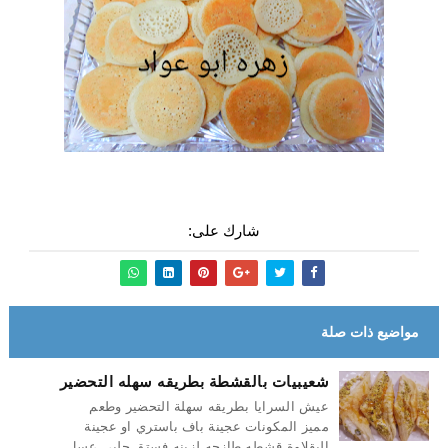
شارك على:
مواضيع ذات صلة
شعيبيات بالقشطة بطريقه سهله التحضير
عيش السرايا بطريقه سهلة التحضير وطعم
مميز المكونات عجينة باف باستري او عجينة
البقلاوة قشطه طازجه لزينه فستق حلبي عسل