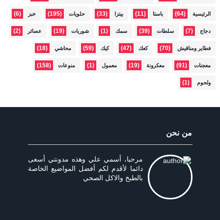
(6)
(195)
(33)
(11)
(64)
الرئيسية
باستا
بيتزا
حلويات
خبز
(2)
(19)
(1)
(39)
(7)
دجاج
سلطات
سمك
شوربات
عصائر
(18)
(59)
(47)
(70)
فطاير ومناقيش
كعك
كيك
محاشي
(158)
(1)
(19)
(91)
معجنات
معكرونة
معمول
منوعات
(1)
ولحوم
من نحن
مرحبا، أسمي علي وهذه مدونتي أسعى
دائما لأقدم لكم أفضل المواضيع الخاصة
بالطبخ والاكل الصحي