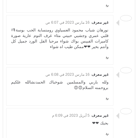
رد
غير معرف
16 مارس 2023 في 6:07 ص
نورهان شباب محمود العسياوي رومنساية الحب بوسة💏
قلبي عمري وجشيي حبيتي مئاء غرف النوم عارية صورة
كاميرات الفبيس بواك شواء مرحبا الفل الورد جميل كل
وأنتم بخير ❤❤ممكن طيب اه شواء
رد
غير معرف
16 مارس 2023 في 6:08 ص
ولله باربي والمسلمين شوخباك الحمدنشالله علكيم
بروحمنه السلام😍😍
رد
غير معرف
5 أبريل 2023 في 6:09 م
بحبك ❤❤
رد