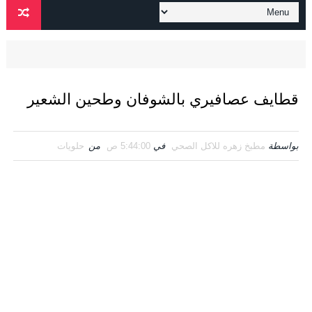
قطايف عصافيري بالشوفان وطحين الشعير
بواسطة
مطبخ زهره للاكل الصحي
في
5:44:00 ص
من
حلويات