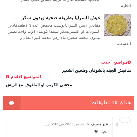
لتحليه...
عيش السرايا بطريقه صحيه وبدون سكر
مقادير عيش السراياتوست محمص عدد ٦ قطعمقادير
الشربات او السيربسكر ستيفا كوبماء كوب واحدعصير
ليمون ملعقة صغيرةماء زهر ملعقة كبيرةمقادير
القشطه ...
مواضيع أحدث
مناقيش الجبنه بالشوفان وطحين الشعير
المواضيع الاقدم
محشي الكرنب او الملفوف مع الريش
هناك 10 تعليقات:
غير معرف
16 مارس 2023 في 6:02 ص
بحبك 💝