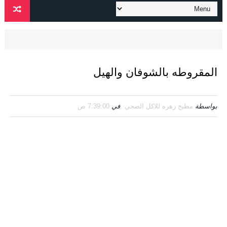
المقروطه بالشوفان والهيل
بواسطة
مطبخ زهره للاكل الصحي
في
7:39:00 ص