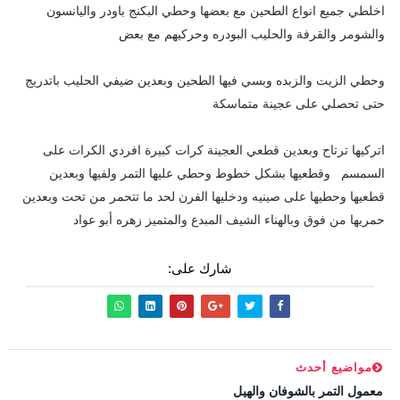
اخلطي جميع انواع الطحين مع بعضها وحطي البكنج باودر واليانسون
والشومر والقرفة والحليب البودره وحركيهم مع بعض
وحطي الزيت والزبده وبسي فيها الطحين وبعدين ضيفي الحليب باتدريج
حتى تحصلي على عجينة متماسكة
اتركيها ترتاح وبعدين قطعي العجينة كرات كبيرة افردي الكرات على
السمسم وقطعيها بشكل خطوط وحطي عليها التمر ولفيها وبعدين
قطعيها وحطيها على صينيه ودخليها الفرن لحد ما تتحمر من تحت وبعدين
حمريها من فوق وبالهناء الشيف المبدع والمتميز زهره أبو عواد
شارك على:
مواضيع أحدث
معمول التمر بالشوفان والهيل