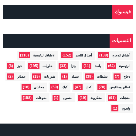
فيسبوك
التسميات
(110)
(152)
(138)
أطباق الدجاج
أطباق اللحم
الاطباق الرئيسية
(6)
(195)
(33)
(11)
(64)
الرئيسية
باستا
بيتزا
حلويات
خبز
(2)
(19)
(1)
(39)
(7)
دجاج
سلطات
سمك
شوربات
عصائر
(18)
(59)
(47)
(70)
فطاير ومناقيش
كعك
كيك
محاشي
(158)
(1)
(19)
(91)
معجنات
معكرونة
معمول
منوعات
(1)
ولحوم