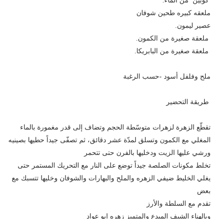
ملعقه كبيره طحين شوفان
عصير ليمون.
ملعقة صغيرة من الكمون.
ملعقة صغيرة من البابريكا.
ملح وفلفل أسود -حسب الرغبة
طريقة التحضير
تقطّع الزهرة لزهرات متوسّطة الحجم وتضاف إلى قدر مغمورة بالماء
المغلي مع الكمون وتسلق لمدّة عشر دقائق، ثم تصفّى جيداً حطيها بصينيه
ورشي عليها الزيت ودخليها بالفرن حتى تتحمر
تخلط مكونات الصلصة جيداً توضع على النار مع التحريك المستمر حتى
يغلي الخليط ضيفي الزهره والملح والبهارات والشوفان وخليها تتسبك مع
بعض
تقدم مع السلطة والأرز
وبالهناء الشيف المبدع والمتميز زهره ابو عواد