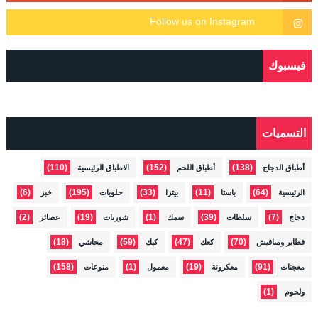
فيسبوك
التسميات
(110)
(152)
(138)
أطباق الدجاج
أطباق اللحم
الاطباق الرئيسية
(6)
(195)
(33)
(11)
(64)
الرئيسية
باستا
بيتزا
حلويات
خبز
(2)
(19)
(1)
(39)
(7)
دجاج
سلطات
سمك
شوربات
عصائر
(18)
(59)
(47)
(70)
فطاير ومناقيش
كعك
كيك
محاشي
(158)
(1)
(19)
(91)
معجنات
معكرونة
معمول
منوعات
(1)
ولحوم