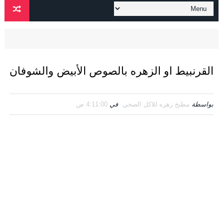
القرنبيط او الزهره بالصوص الأبيض والشوفان
بواسطة
مطبخ زهره للاكل الصحي
في
4:11:00 ص