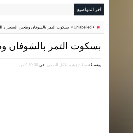
آخر المواضيع
Unlabelled
بسكوت التمر بالشوفان وطحين الشعير داااا
بسكوت التمر بالشوفان وطح
بواسطة
مطبخ زهره للاكل الصحي
في
9:59:00 ص