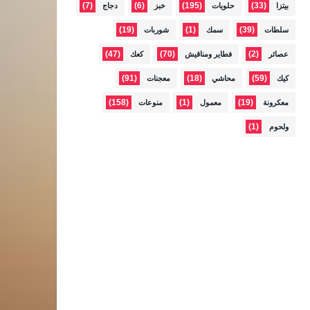
(7)
(6)
(195)
(33)
بيتزا
حلويات
خبز
دجاج
(19)
(1)
(39)
سلطات
سمك
شوربات
(47)
(70)
(2)
عصائر
فطاير ومناقيش
كعك
(91)
(18)
(59)
كيك
محاشي
معجنات
(158)
(1)
(19)
معكرونة
معمول
منوعات
(1)
ولحوم