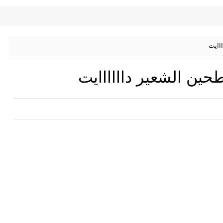
اايت
ين الشعير داااااايت