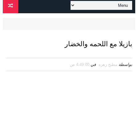
بازيلا مع اللحمه والخضار
بواسطة
مطبخ زهره
في
4:49:00 ص