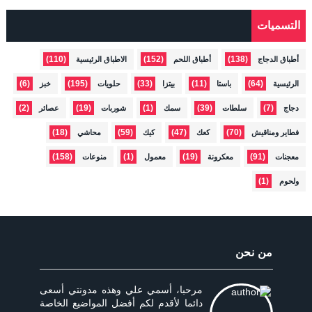
التسميات
(110)
(152)
(138)
أطباق الدجاج
أطباق اللحم
الاطباق الرئيسية
(6)
(195)
(33)
(11)
(64)
الرئيسية
باستا
بيتزا
حلويات
خبز
(2)
(19)
(1)
(39)
(7)
دجاج
سلطات
سمك
شوربات
عصائر
(18)
(59)
(47)
(70)
فطاير ومناقيش
كعك
كيك
محاشي
(158)
(1)
(19)
(91)
معجنات
معكرونة
معمول
منوعات
(1)
ولحوم
من نحن
مرحبا، أسمي علي وهذه مدونتي أسعى
دائما لأقدم لكم أفضل المواضيع الخاصة