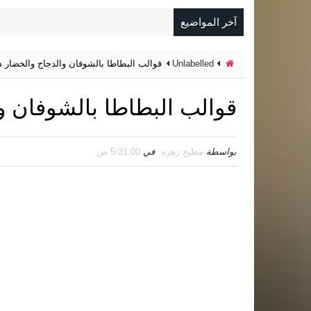
آخر المواضيع
Unlabelled
قوالب البطاطا بالشوفان والدجاج والخضار دااا
قوالب البطاطا بالشوفان وال
بواسطة
مطبخ زهره
في
5:31:00 ص