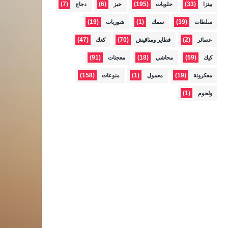
(7)
(6)
(195)
(33)
بيتزا
حلويات
خبز
دجاج
(19)
(1)
(39)
سلطات
سمك
شوربات
(47)
(70)
(2)
عصائر
فطاير ومناقيش
كعك
(91)
(18)
(59)
كيك
محاشي
معجنات
(158)
(1)
(19)
معكرونة
معمول
منوعات
(1)
ولحوم