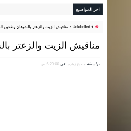
آخر المواضيع
Unlabelled
مناقيش الزيت والزعتر بالشوفان وطحين ال
مناقيش الزيت والزعتر با
بواسطة
مطبخ زهره
في
6:29:00 ص