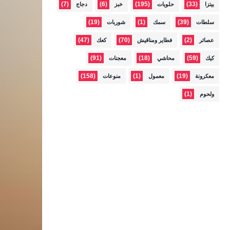
(7)
(6)
(195)
(33)
بيتزا
حلويات
خبز
دجاج
(19)
(1)
(39)
سلطات
سمك
شوربات
(47)
(70)
(2)
عصائر
فطاير ومناقيش
كعك
(91)
(18)
(59)
كيك
محاشي
معجنات
(158)
(1)
(19)
معكرونة
معمول
منوعات
(1)
ولحوم