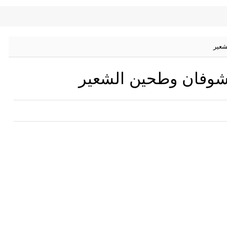
شعير
لشوفان وطحين الشعير