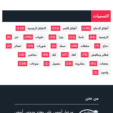
التسميات
(110)
(152)
(138)
أطباق الدجاج
أطباق اللحم
الاطباق الرئيسية
(6)
(195)
(33)
(11)
(64)
الرئيسية
باستا
بيتزا
حلويات
خبز
(2)
(19)
(1)
(39)
(7)
دجاج
سلطات
سمك
شوربات
عصائر
(18)
(59)
(47)
(70)
فطاير ومناقيش
كعك
كيك
محاشي
(158)
(1)
(19)
(91)
معجنات
معكرونة
معمول
منوعات
(1)
ولحوم
من نحن
مرحبا، أسمي علي وهذه مدونتي أسعى