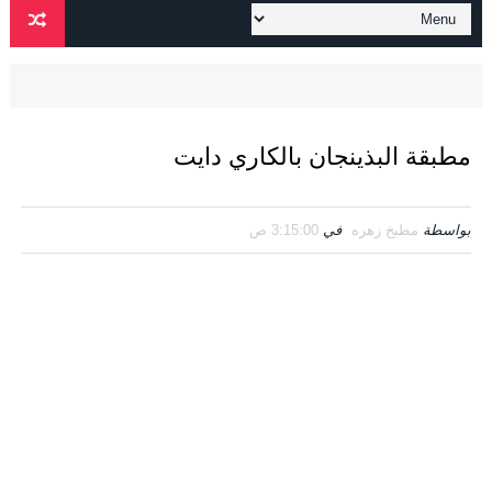
مطبقة البذينجان بالكاري دايت
بواسطة
مطبخ زهره
في
3:15:00 ص