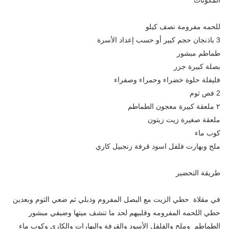
للحمه مفرومة نصف كيلو
3 باذنجان حجم كبير أو حسب إعداد الأسرة
طماطم مبشور
بصلة كبيرة جزر
فليفلة حلوة خضراء وحمراء وصفراء
2 فص ثوم
٢ ملعقة كبيرة معجون الطماطم
ملعقة صغيرة زيت زيتون
كوب ماء
ملح وبهارت فلفل اسود قرفة زنجبيل كاري
طريقة التحضير
في مقلاة حطي الزيت مع البصل المفروم وذبلي ثم ضعي الثوم وبعدين
حطي اللحمه المفرومه وقلبيهم لحد ما تنشف ميتها وضيفي مبشور
الطماطم وملح والفلفل الأسود والقرفة والبهارات والكاري وكوب ماء