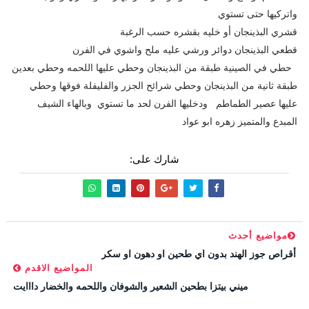
واتركيها حتى تستوي
قشري البذينجان أو خليه بقشره حسب الرغبة
قطعي البذينجان دوائر ورشي عليه ملح واشوي في الفرن
حطي في الصينية طبقة من البذينجان وحطي عليها اللحمه وحطي بعدين
طبقة ثانية من البذينجان وحطي شرائح الجزر والفليفلة فوقها وحطي
عليها عصير الطماطم ودخليها الفرن لحد ما تستوي وبالهاء الشيف
المبدع والمتميز زهره ابو عواد
شارك على:
مواضيع أحدث
أقراص جوز الهند بدون اي طحين او دهون او سكر
المواضيع الاقدم
ميني بيتزا بطحين الشعير والشوفان واللحمه والخضار دااايت