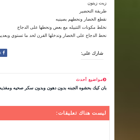
زيت زيتون
طريقة التحضير
نقطع الخضار ونحطهم بصينيه
نخلط مكونات التتبيله مع بعض ونحطها على الدجاج
نحط الدجاج على الخضار وندخلها الفرن لحد ما تستوي وبعدين 
شارك على:
Facebook
مواضيع أحدث
بان كيك بحشوه الجبنه بدون دهون وبدون سكر صحيه ومغذيه
ليست هناك تعليقات: