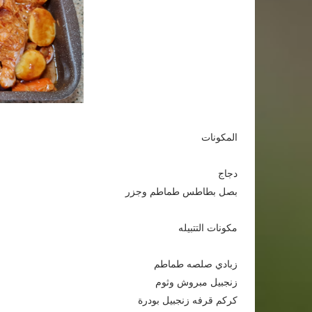
المكونات
دجاج
بصل بطاطس طماطم وجزر
مكونات التتبيله
زبادي صلصه طماطم
زنجبيل مبروش وثوم
كركم قرفه زنجبيل بودرة