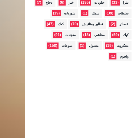
(7)
(6)
(195)
(33)
بيتزا
حلويات
خبز
دجاج
(19)
(1)
(39)
سلطات
سمك
شوربات
(47)
(70)
(2)
عصائر
فطاير ومناقيش
كعك
(91)
(18)
(59)
كيك
محاشي
معجنات
(158)
(1)
(19)
معكرونة
معمول
منوعات
(1)
ولحوم