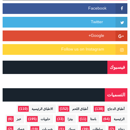
فيسبوك
التسميات
(110)
(152)
(138)
أطباق الدجاج
أطباق اللحم
الاطباق الرئيسية
(6)
(195)
(33)
(11)
(64)
الرئيسية
باستا
بيتزا
حلويات
خبز
(2)
(19)
(1)
(39)
(7)
دجاج
سلطات
سمك
شوربات
عصائر