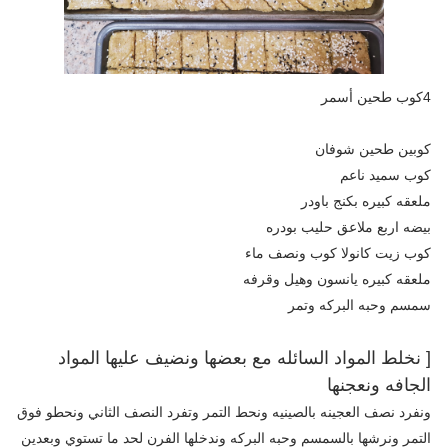
4كوب طحين أسمر
كوبين طحين شوفان
كوب سميد ناعم
ملعقه كبيره بكنج باودر
بيضه اربع ملاعق حليب بودره
كوب زيت كانولا كوب ونصف ماء
ملعقه كبيره يانسون وهيل وقرفه
سمسم وحبه البركه وتمر
[ نخلط المواد السائله مع بعضها ونضيف عليها المواد
الجافه ونعجنها
ونفرد نصف العجينه بالصينيه ونحط التمر وتفرد النصف الثاني ونحطو فوق
التمر ونرشها بالسمسم وحبه البركه وندخلها الفرن لحد ما تستوي وبعدين