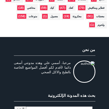
(18)
(59)
(47)
(70)
فطاير ومناقيش
كعك
كيك
محاشي
(158)
(1)
(19)
(91)
معجنات
معكرونة
معمول
منوعات
(1)
ولحوم
من نحن
مرحبا، أسمي علي وهذه مدونتي أسعى
دائما لأقدم لكم أفضل المواضيع الخاصة
بالطبخ والاكل الصحي
بحث هذه المدونة الإلكترونية