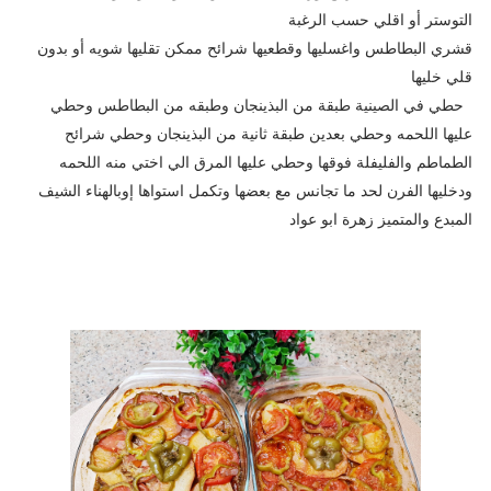
التوستر أو اقلي حسب الرغبة
قشري البطاطس واغسليها وقطعيها شرائح ممكن تقليها شويه أو بدون
قلي خليها
حطي في الصينية طبقة من البذينجان وطبقه من البطاطس وحطي
عليها اللحمه وحطي بعدين طبقة ثانية من البذينجان وحطي شرائح
الطماطم والفليفلة فوقها وحطي عليها المرق الي اختي منه اللحمه
ودخليها الفرن لحد ما تجانس مع بعضها وتكمل استواها إوبالهناء الشيف
المبدع والمتميز زهرة ابو عواد