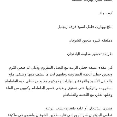
كوب ماء
ملح وبهارت فلفل اسود قرفة زنجبيل
2ملعقة كبيرة طحين الشوفان
طريقة تحضير مطبقه الباذنجان
في مقلاة عميقة حطي الزيت مع البصل المفروم وذبلي ثم ضعي الثوم
وبعدين حطي الحمه المفرومه وقلبيهم لحد ما تنشف ميتها وضيفي ملح
والفلفل الأسود والقرفة والبهارات وحركيهم مع بعض حطي حبه الطماطم
المفرومه واتركيها حتى تستوي وضيفي عصير الطماطم وكوبين من الماء
وخليها تغلي مع اللحمه والطماطم
قشري البذينجان أو خليه بقشره حسب الرغبة
قطعي البذينجان شرائح ورشي عليه طحين الشوفان واشوي في ماكينة