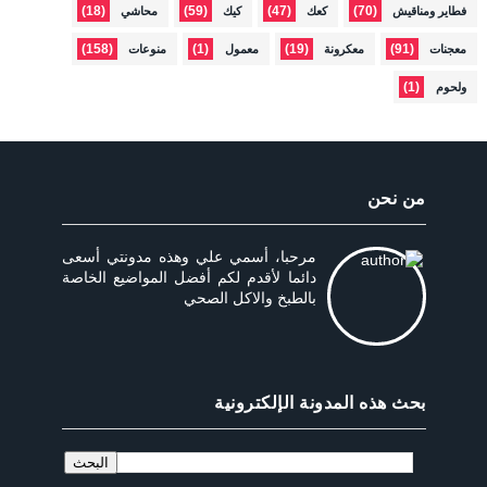
(18)
(59)
(47)
(70)
فطاير ومناقيش
كعك
كيك
محاشي
(158)
(1)
(19)
(91)
معجنات
معكرونة
معمول
منوعات
(1)
ولحوم
من نحن
مرحبا، أسمي علي وهذه مدونتي أسعى
دائما لأقدم لكم أفضل المواضيع الخاصة
بالطبخ والاكل الصحي
بحث هذه المدونة الإلكترونية