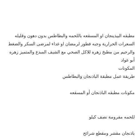
مطبقه البيذينجان او المسقعه باللحمه والبطاطس بدون دهون وقليله
السعرات الحرارية وجبه فطور لرمضان او غداء لمرضى السكر والضغط
والرجيم من مطبخ زهره للاكل الصحي مع الشيف المبدع والمتميز زهره
أبو عواد
المكونات
طريقة عمل مطبقة الباذنجان والبطاطس
مكونات مطبقه الباذنجان أو المسقعه
للحمه مفرومة نصف كيلو
باذنجان مقشر ومقطع شرائح