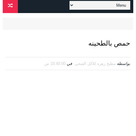
حمص بالطحينه
بواسطة
مطبخ زهره للاكل الصحي
في
10:40:00 ص