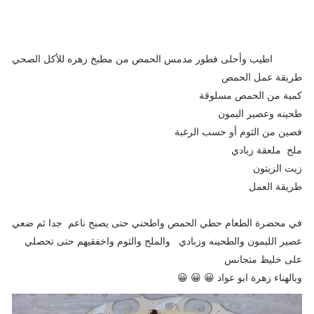
اطيب وأحلى فطور مدمس الحمص من مطبخ زهره للأكل الصحي
طريقة عمل الحمص
كمية من الحمص مسلوقة
طحينه وعصير اليمون
فصين من الثوم أو حسب الرغبة
ملح ملعقة زبادي
زيت الزيتون
طريقة العمل
في محضرة الطعام حطي الحمص واطحني حتى يصبح ناعم جدا ثم ضعي
عصير الليمون والطحينه وزبادي والملح والثوم واخفقيهم حتى تحصلي
على خليط متجانس
وبالهناء زهرة ابو عواد 😀 😀 😀