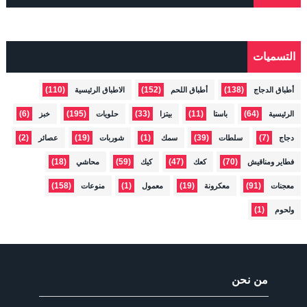
التسميات
(110)
(152)
(138)
أطباق الدجاج
أطباق اللحم
الاطباق الرئيسية
(6)
(195)
(33)
(11)
(64)
الرئيسية
باستا
بيتزا
حلويات
خبز
(2)
(19)
(1)
(39)
(7)
دجاج
سلطات
سمك
شوربات
عصائر
(18)
(59)
(47)
(70)
فطاير ومناقيش
كعك
كيك
محاشي
(158)
(1)
(19)
(91)
معجنات
معكرونة
معمول
منوعات
(1)
ولحوم
من نحن