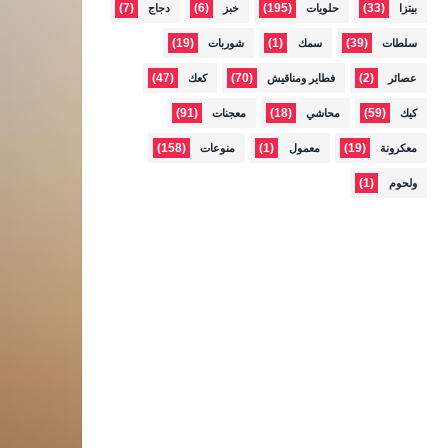
(7)
(6)
(195)
(33)
بيتزا
حلويات
خبز
دجاج
(19)
(1)
(39)
سلطات
سمك
شوربات
(47)
(70)
(2)
عصائر
فطاير ومناقيش
كعك
(91)
(18)
(59)
كيك
محاشي
معجنات
(158)
(1)
(19)
معكرونة
معمول
منوعات
(1)
ولحوم