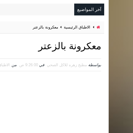
آخر المواضيع
الاطباق الرئيسية
معكرونة بالزعتر
معكرونة بالزعتر
بواسطة
مطبخ زهره للاكل الصحي
في
9:26:00 ص
من
الاطبا