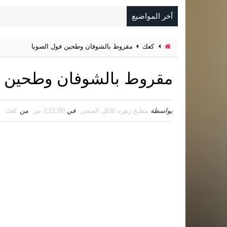
آخر المواضيع
كعك
مقروط بالشوفان وطحين فول الصويا
مقروط بالشوفان وطحين ف
بواسطة
مطبخ زهره للاكل الصحي
في
2:21:00 ص
من
كعك