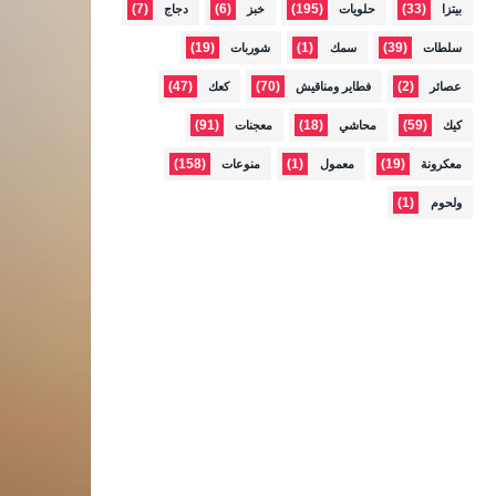
(7)
(6)
(195)
(33)
بيتزا
حلويات
خبز
دجاج
(19)
(1)
(39)
سلطات
سمك
شوربات
(47)
(70)
(2)
عصائر
فطاير ومناقيش
كعك
(91)
(18)
(59)
كيك
محاشي
معجنات
(158)
(1)
(19)
معكرونة
معمول
منوعات
(1)
ولحوم