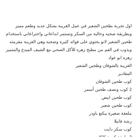
اول تجربة بطحين الشعير في عمل الغريبة بشكل جديد وطعم مميز
وبطريقة صحيه وخالية من السكر وتستمر ابداعاتي واختراعاتي باستخدام
طحين الشعير لانو يحتوي على فوائد كثيرة وصحيه وهي الغريبة مقرمثه
وبذوب في الفم من مطبخ زهره للأكل الصحي مع الشيف المبدع والمتميز
زهره ابو عواد
الغريبة بالشوفان وطحين الشعير
المقادير
كوب طحين الشوفان
2 كوب ونصف طحين أسمر
كوب طحين ابيض
كوب طحين شعير
ملعقة صغيرة بيكنغ باودر
رشة فانيلا
كوب سكر دايت
2 ملعقة كبيرة كاكاو