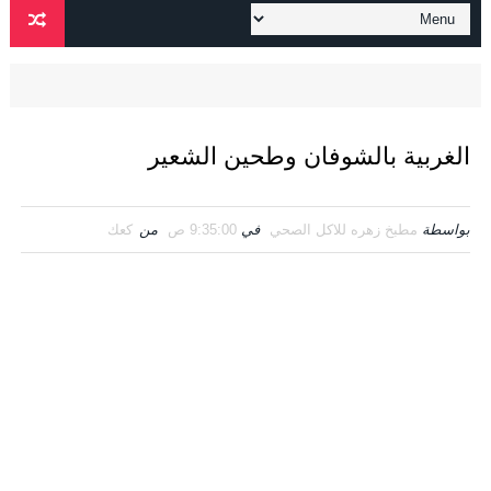
الغربية بالشوفان وطحين الشعير
بواسطة
مطبخ زهره للاكل الصحي
في
9:35:00 ص
من
كعك