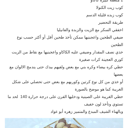
كوب زيت الكنولا
كوب زبده قليلة الدسم
طريقة التحضير
اخفقي السكر مع الزيت والزبدة والفانيليا
ضيفي الطحين واعجبنيها ممكن تأخذ طحين أقل أو أكثر حسب نوع
الطحين
خذي نصف المقدار وضيفي عليه الكاكاو واعجبنيها مع نقاط من الزيت
كوري العجينة كرات صغيرة
حطي كره بيضاء وكره بني مع بعض ولفيهم بيدك حتى يندمج الالوان مع
بعضها
أو خذي من كل نوع كرتين وكوربهم مع بعض حتى تحصلي على شكل
الغريبة كما هو موضح بالصورة
حطي الغريبة على الصينية ودخليها الفرن على درجة حرارة 140 لحد ما
تستوي وتأخذ لون خفيف
وبالهناء الشيف المبدع والمتميز زهره أبو عواد