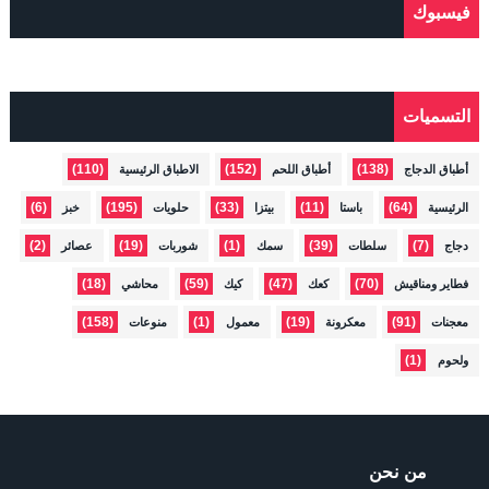
فيسبوك
التسميات
(110)
(152)
(138)
أطباق الدجاج
أطباق اللحم
الاطباق الرئيسية
(6)
(195)
(33)
(11)
(64)
الرئيسية
باستا
بيتزا
حلويات
خبز
(2)
(19)
(1)
(39)
(7)
دجاج
سلطات
سمك
شوربات
عصائر
(18)
(59)
(47)
(70)
فطاير ومناقيش
كعك
كيك
محاشي
(158)
(1)
(19)
(91)
معجنات
معكرونة
معمول
منوعات
(1)
ولحوم
من نحن