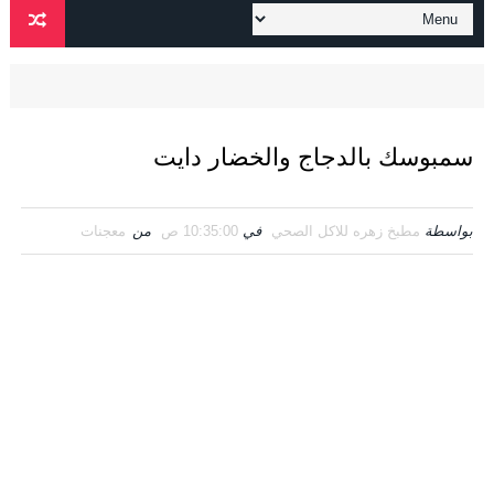
سمبوسك بالدجاج والخضار دايت
بواسطة
مطبخ زهره للاكل الصحي
في
10:35:00 ص
من
معجنات