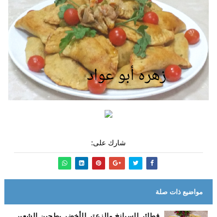
شارك على:
مواضيع ذات صلة
فطائر السبانخ والزعتر الأخضر بطحين الشعير