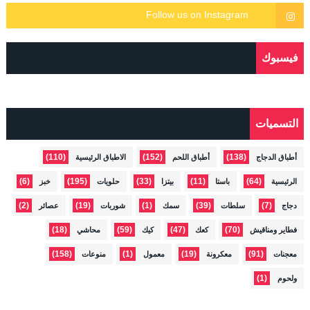
فيسبوك
التسميات
(110)
(152)
(138)
أطباق الدجاج
أطباق اللحم
الاطباق الرئيسية
(6)
(195)
(33)
(11)
(64)
الرئيسية
باستا
بيتزا
حلويات
خبز
(2)
(19)
(1)
(39)
(7)
دجاج
سلطات
سمك
شوربات
عصائر
(18)
(59)
(47)
(70)
فطاير ومناقيش
كعك
كيك
محاشي
(158)
(1)
(19)
(91)
معجنات
معكرونة
معمول
منوعات
(1)
ولحوم