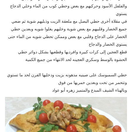
والفلفل الأسود وحركيهم مع بعض وحطي كوب من الماء وخلي الدجاج
يستوي
في مقلاة أخرى حطي البصل مع ملعقة الزيت وذبليهم شوية ثم ضعي
جميع الخضار وقلبيهم مع بعض شوية وخليهم يغلوا شويه وبعدين حطي
الخضار على الدجاج وقلبي مع بعض وممكن تحطي شويه من الماء حتى
يستوي الخضار والدجاج
قطع العجين إلى كرات كبيرة وافرديها وقطعيها بشكل دوائر حطي
الحشوة بالوسط وسكري العجينه لحد الانتهاء من جميع الكمية
حطي السمبوسك على صينيه مدهونه بزيت ودخليها الفرن لحد ما تستوي
وتتحمر من تحت وبعدين حمريها من فوق
وبالهناء الشيف المبدع والمتميز زهره أبو عواد