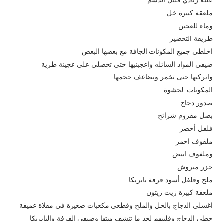
ملعقة كبيرة خل
وماء للعجين
طريقة التحضير
اخلطي جميع المكونات الجافة مع بعضها البعض
ضيفي المواد السائله واعجبنيها حتى تحصلي على عجينة طرية
واتركيها حتى تخمر ويضاعف حجمها
المكونات الحشوة
صدور دجاج
بصل مفروم شرائح
فلفل أخضر
ملفوف احمر
وملفوف ابيض
جزر مبروش
ملح وفلفل أسود قرفة بابريكا
ملعقة كبيرة زيت زيتون
اغسلي الدجاج بالخل والملح وقطعي مكعبات صغيرة في مقلاة عميقة
حطي الدجاج وقلبيهم لحد ما تنشف ميتها وضيفي القرفة والبابريكا