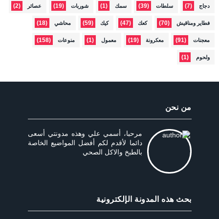
(2)
(19)
(1)
(39)
(7)
دجاج
سلطات
سمك
شوربات
عصائر
(18)
(59)
(47)
(70)
فطاير ومناقيش
كعك
كيك
محاشي
(158)
(1)
(19)
(91)
معجنات
معكرونة
معمول
منوعات
(1)
ولحوم
من نحن
مرحبا، أسمي علي وهذه مدونتي أسعى
دائما لأقدم لكم أفضل المواضيع الخاصة
بالطبخ والاكل الصحي
بحث هذه المدونة الإلكترونية