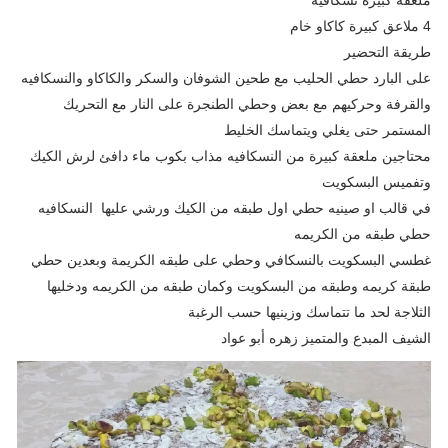
4 ملاعق كبيرة كاكاو خام
طريقة التحضير
على البارد حطي الحليب مع طحين الشوفان والسكر والكاكاو والنسكافيه
والقرفة وحركيهم مع بعض وحطي الطنجرة على النار مع التحريك
المستمر حتى يغلي ويتماسك الخليط
محتاجين ملعقة كبيرة من النسكافيه مذاب بكوب ماء دافئ لرش الكيك
وتفميس البسكويت
في قالب او صينيه حطي اول طبقه من الكيك ورشي عليها النسكافيه
حطي طبقه من الكريمه
غطسي البسكويت بالنسكافي وحطي على طبقه الكريمة وبعدين حطي
طبقة كريمه وطبقه من البسكويت وكمان طبقه من الكريمه ودخليها
الثلاجة لحد ما تتماسك وزينيها حسب الرغبة
الشيف المبدع والمتميز زهره أبو عواد