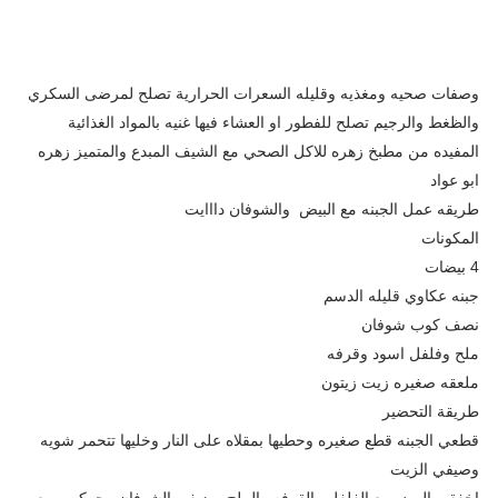
وصفات صحيه ومغذيه وقليله السعرات الحرارية تصلح لمرضى السكري
والظغط والرجيم تصلح للفطور او العشاء فيها غنيه بالمواد الغذائية
المفيده من مطبخ زهره للاكل الصحي مع الشيف المبدع والمتميز زهره
ابو عواد
طريقه عمل الجبنه مع البيض والشوفان دااايت
المكونات
4 بيضات
جبنه عكاوي قليله الدسم
نصف كوب شوفان
ملح وفلفل اسود وقرفه
ملعقه صغيره زيت زيتون
طريقة التحضير
قطعي الجبنه قطع صغيره وحطيها بمقلاه على النار وخليها تتحمر شويه
وصيفي الزيت
اخفقي البيض مع الفلفل والقرفه والملح وضيفي الشوفان وحركيهم مع