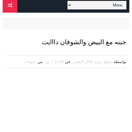
جبنه مع البيض والشوفان دااايت
بواسطة
مطبخ زهره للاكل الصحي
في
7:12:00 ص
من
منوعات