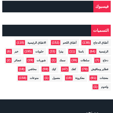
فيسبوك
التسميات
(110)
(152)
(138)
أطباق الدجاج
أطباق اللحم
الاطباق الرئيسية
(6)
(195)
(33)
(11)
(64)
الرئيسية
باستا
بيتزا
حلويات
خبز
(2)
(19)
(1)
(39)
(7)
دجاج
سلطات
سمك
شوربات
عصائر
(18)
(59)
(47)
(70)
فطاير ومناقيش
كعك
كيك
محاشي
(158)
(1)
(19)
(91)
معجنات
معكرونة
معمول
منوعات
(1)
ولحوم
من نحن