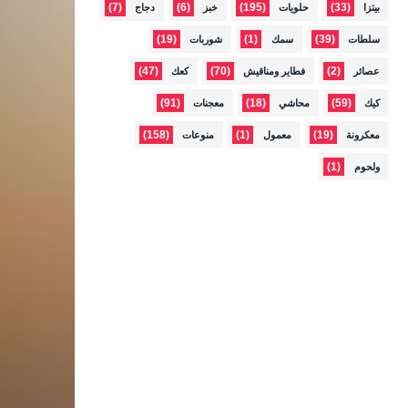
(7)
(6)
(195)
(33)
بيتزا
حلويات
خبز
دجاج
(19)
(1)
(39)
سلطات
سمك
شوربات
(47)
(70)
(2)
عصائر
فطاير ومناقيش
كعك
(91)
(18)
(59)
كيك
محاشي
معجنات
(158)
(1)
(19)
معكرونة
معمول
منوعات
(1)
ولحوم