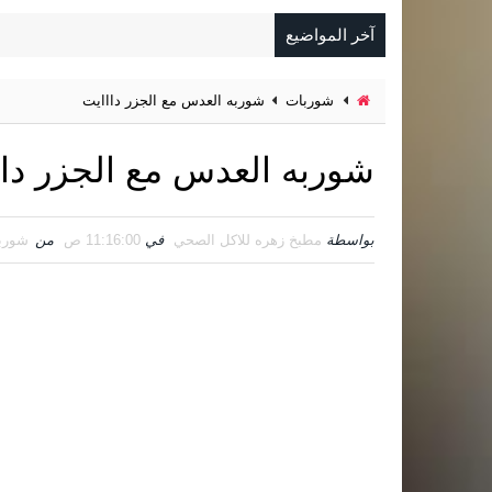
آخر المواضيع
شوربات
شوربه العدس مع الجزر دااايت
شوربه العدس مع الجزر داا
بواسطة
مطبخ زهره للاكل الصحي
في
11:16:00 ص
من
شورب