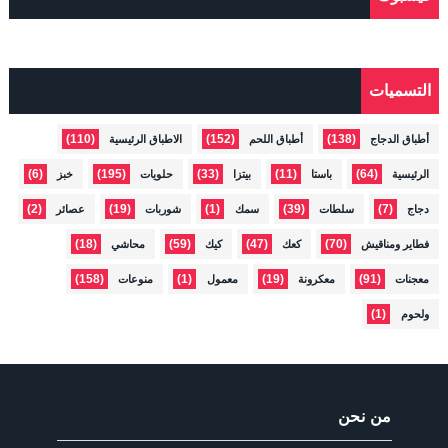
التسميات
(110)
(152)
(138)
أطباق الدجاج
أطباق اللحم
الاطباق الرئيسية
(6)
(195)
(33)
(11)
(64)
الرئيسية
باستا
بيتزا
حلويات
خبز
(2)
(19)
(1)
(39)
(7)
دجاج
سلطات
سمك
شوربات
عصائر
(18)
(59)
(47)
(70)
فطاير ومناقيش
كعك
كيك
محاشي
(158)
(1)
(19)
(91)
معجنات
معكرونة
معمول
منوعات
(1)
ولحوم
من نحن