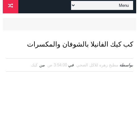
كب كيك الفانيلا بالشوفان والمكسرات
بواسطة
مطبخ زهره للاكل الصحي
في
3:54:00 ص
من
كيك