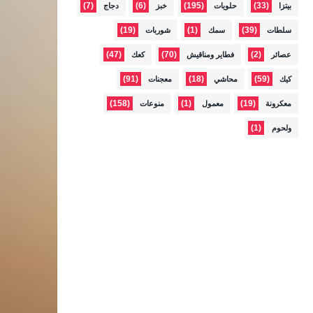
(7)
(6)
(195)
(33)
بيتزا
حلويات
خبز
دجاج
(19)
(1)
(39)
سلطات
سمك
شوربات
(47)
(70)
(2)
عصائر
فطاير ومناقيش
كعك
(91)
(18)
(59)
كيك
محاشي
معجنات
(158)
(1)
(19)
معكرونة
معمول
منوعات
(1)
ولحوم