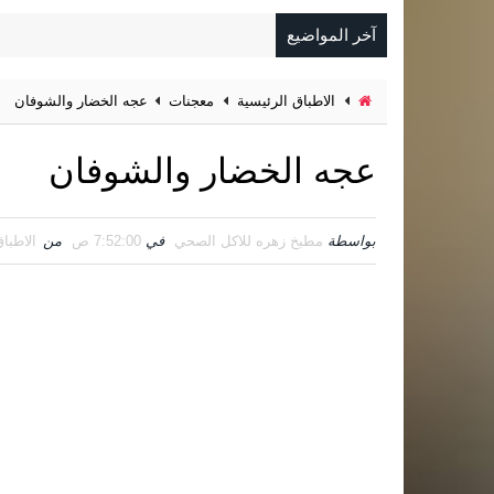
آخر المواضيع
الاطباق الرئيسية
معجنات
عجه الخضار والشوفان
عجه الخضار والشوفان
بواسطة
مطبخ زهره للاكل الصحي
في
7:52:00 ص
من
الاطبا