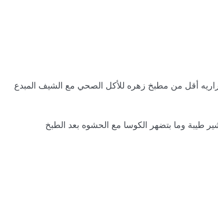
استمتعي بأشهى الوصفات الصحيه وبسعرات حراريه أقل من مطبخ زهره للأكل الصحي مع الشيف المبدع 