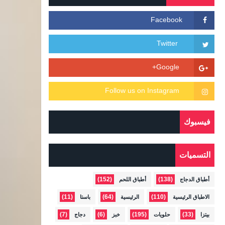
فيسبوك
التسميات
(152)
(138)
أطباق الدجاج
أطباق اللحم
(11)
(64)
(110)
الاطباق الرئيسية
الرئيسية
باستا
(7)
(6)
(195)
(33)
بيتزا
حلويات
خبز
دجاج