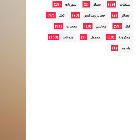
(19)
(1)
(39)
سلطات
سمك
شوربات
(47)
(70)
(2)
عصائر
فطاير ومناقيش
كعك
(91)
(18)
(59)
كيك
محاشي
معجنات
(158)
(1)
(19)
معكرونة
معمول
منوعات
(1)
ولحوم