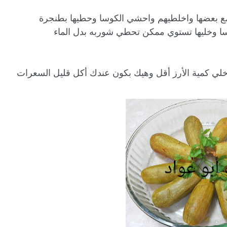
وبعدين صفي من الماء وحطي جميع المكونات مع بعضها واخلطيهم واحشي الكوسا وحطيها بطنجرة 