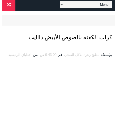
كرات الكفته بالصوص الأبيض دااايت
بواسطة
مطبخ زهره للاكل الصحي
في
9:43:00 ص
من
الاطباق الرئيسية