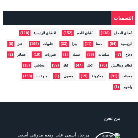
التسميات
(110)
(152)
(138)
أطباق الدجاج
أطباق اللحم
الاطباق الرئيسية
(6)
(195)
(33)
(11)
(64)
الرئيسية
باستا
بيتزا
حلويات
خبز
(2)
(19)
(1)
(39)
(7)
دجاج
سلطات
سمك
شوربات
عصائر
(18)
(59)
(47)
(70)
فطاير ومناقيش
كعك
كيك
محاشي
(158)
(1)
(19)
(91)
معجنات
معكرونة
معمول
منوعات
(1)
ولحوم
من نحن
مرحبا، أسمي علي وهذه مدونتي أسعى