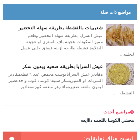
مواضيع ذات صلة
شعيبيات بالقشطة بطريقه سهله التحضير
عيش السرايا بطريقه سهلة التحضير وطعم
مميز المكونات عجينة باف باستري او عجينة
البقلاوة قشطه طازجه لزينه فستق حلبي عسل
لتحليه...
عيش السرايا بطريقه صحيه وبدون سكر
مقادير عيش السراياتوست محمص عدد ٦ قطعمقادير
الشربات او السيربسكر ستيفا كوبماء كوب واحدعصير
ليمون ملعقة صغيرةماء زهر ملعقة كبيرةمقادير
القشطه ...
مواضيع أحدث
محشي الكوسا باللحمه دااايت
ليست هناك تعليقات: