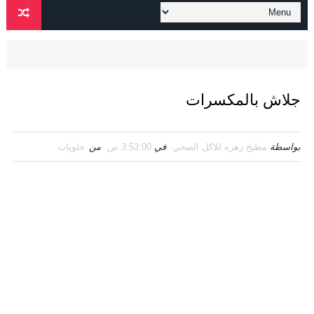
جلاش بالمكسرات
بواسطة
مطبخ زهره للاكل الصحي
في
3:53:00 ص
من
حلويات