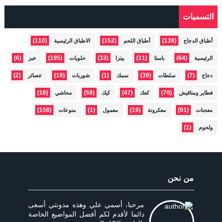
التسميات
(110)
(152)
(138)
أطباق الدجاج
أطباق اللحم
الاطباق الرئيسية
(6)
(195)
(33)
(11)
(64)
الرئيسية
باستا
بيتزا
حلويات
خبز
(2)
(19)
(1)
(39)
(7)
دجاج
سلطات
سمك
شوربات
عصائر
(18)
(59)
(47)
(70)
فطاير ومناقيش
كعك
كيك
محاشي
(158)
(1)
(19)
(91)
معجنات
معكرونة
معمول
منوعات
(1)
ولحوم
من نحن
مرحبا، أسمي علي وهذه مدونتي أسعى
دائما لأقدم لكم أفضل المواضيع الخاصة