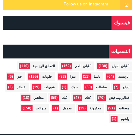
فيسبوك
التسميات
(110)
(152)
(138)
أطباق الدجاج
أطباق اللحم
الاطباق الرئيسية
(6)
(195)
(33)
(11)
(64)
الرئيسية
باستا
بيتزا
حلويات
خبز
(2)
(19)
(1)
(39)
(7)
دجاج
سلطات
سمك
شوربات
عصائر
(18)
(59)
(47)
(70)
فطاير ومناقيش
كعك
كيك
محاشي
(158)
(1)
(19)
(91)
معجنات
معكرونة
معمول
منوعات
(1)
ولحوم