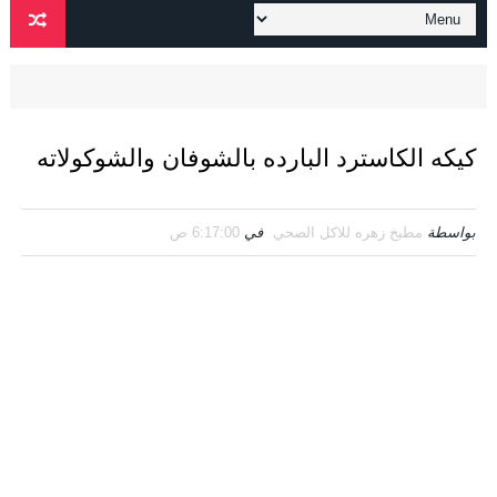
كيكه الكاسترد البارده بالشوفان والشوكولاته
بواسطة
مطبخ زهره للاكل الصحي
في
6:17:00 ص