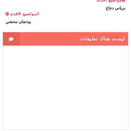
مواضيع أحدث
برياني دجاج
المواضيع الاقدم
بيذنجان محشي
ليست هناك تعليقات: