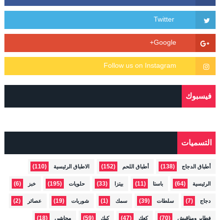
فيسبوك
التسميات
(110)
(152)
(138)
أطباق الدجاج
أطباق اللحم
الاطباق الرئيسية
(6)
(195)
(33)
(11)
(64)
الرئيسية
باستا
بيتزا
حلويات
خبز
(2)
(19)
(1)
(39)
(7)
دجاج
سلطات
سمك
شوربات
عصائر
(18)
(59)
(47)
(70)
فطاير ومناقيش
كعك
كيك
محاشي