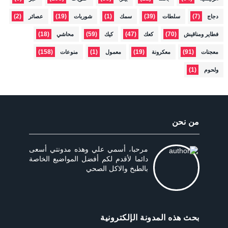
(2)
(19)
(1)
(39)
(7)
دجاج
سلطات
سمك
شوربات
عصائر
(18)
(59)
(47)
(70)
فطاير ومناقيش
كعك
كيك
محاشي
(158)
(1)
(19)
(91)
معجنات
معكرونة
معمول
منوعات
(1)
ولحوم
من نحن
مرحبا، أسمي علي وهذه مدونتي أسعى
دائما لأقدم لكم أفضل المواضيع الخاصة
بالطبخ والاكل الصحي
بحث هذه المدونة الإلكترونية