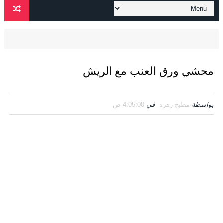
محشي ورق العنب مع الريش
بواسطة
مطبخ زهره
في
4:05:00 ص