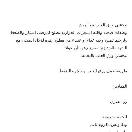
محشي ورق العنب مع الريش
وصفات صحيه وقليه السعرات الحرارية تصلح لمرضى السكر والضغط
ولرجيم تصلح وجبه غذاء او عشاء من مطبخ زهره للاكل الصحي مع
الشيف المبدع والمتميز زهره أبو عواد
محشي ورق العنب باللحمه
طريقة عمل ورق العنب بطنجره الضغط
المقادير:
رز مصري
للحمه مفرومه
وبقدونس مفروم ناعم
طماطم مفرومه