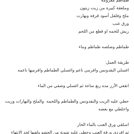
وملعقة كبيرة من زيت زيتون
ملح وفلفل أسود قرفة وبهارت
ورق عنب
ريش للحمه او قطع من اللحم
طماطم وصلصه طماطم وماء
طريقة العمل:
اغسلي البقدونس وافرمي ناعم واغسلي الطماطم وافرميها ناعمه
انقعي الأرز مده ربع ساعة ثم اغسلي وصفي من الماء
حطي عليه الزيت والبقدونس والطماطم واللحمه والملح والبهارات وزيت
واخلطي مع بعضه
اسلقي ورق العنب بالماء الحار
ثم افردي ورقة العنب وحطي عليه شوية من الحشو ولفيها لحد الانتهاء