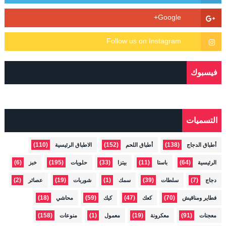
فيسبوك
التسميات
(110)
(152)
(138)
أطباق الدجاج
أطباق اللحم
الاطباق الرئيسية
(6)
(195)
(33)
(11)
(64)
الرئيسية
باستا
بيتزا
حلويات
خبز
(2)
(19)
(1)
(39)
(7)
دجاج
سلطات
سمك
شوربات
عصائر
(18)
(59)
(47)
(70)
فطاير ومناقيش
كعك
كيك
محاشي
(158)
(1)
(19)
(91)
معجنات
معكرونة
معمول
منوعات