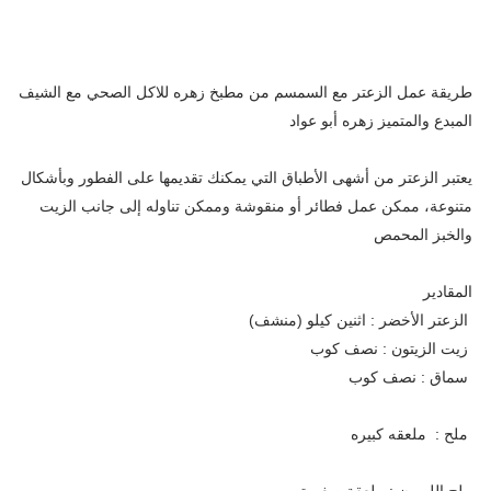
طريقة عمل الزعتر مع السمسم من مطبخ زهره للاكل الصحي مع الشيف
المبدع والمتميز زهره أبو عواد
يعتبر الزعتر من أشهى الأطباق التي يمكنك تقديمها على الفطور وبأشكال
متنوعة، ممكن عمل فطائر أو منقوشة وممكن تناوله إلى جانب الزيت
والخبز المحمص
المقادير
الزعتر الأخضر : اثنين كيلو (منشف)
زيت الزيتون : نصف كوب
سماق : نصف كوب
ملح : ملعقه كبيره
ملح الليمون : ملعقة صغيرة