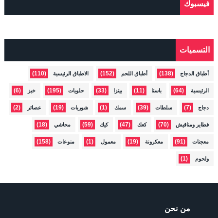
فيسبوك
التسميات
(110)
(152)
(138)
أطباق الدجاج
أطباق اللحم
الاطباق الرئيسية
(6)
(195)
(33)
(11)
(64)
الرئيسية
باستا
بيتزا
حلويات
خبز
(2)
(19)
(1)
(39)
(7)
دجاج
سلطات
سمك
شوربات
عصائر
(18)
(59)
(47)
(70)
فطاير ومناقيش
كعك
كيك
محاشي
(158)
(1)
(19)
(91)
معجنات
معكرونة
معمول
منوعات
(1)
ولحوم
من نحن