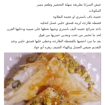
عيش السرايا بطريقه سهلة التحضير وطعم مميز
المكونات
عجينة باف باستري او عجينة البقلاوة
قشطه طازجه لزينه فستق حلبي عسل لتحليه
ناخذ شرائح عجينه البف باستري ونثنيها نحطها على صينيه ودخليها الفرن
لحد ما تتحمر من تحت وبعدين حمريها من فوق
بعد ما تبرد احشيها بالقشطة الطازجه وحطي عليها فستق حلبي وعند
التقديم ضيفي العسل وبالهناء الشيف زهره أبو عواد