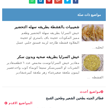
مواضيع ذات صلة
شعيبيات بالقشطة بطريقه سهله التحضير
عيش السرايا بطريقه سهلة التحضير وطعم
مميز المكونات عجينة باف باستري او عجينة
البقلاوة قشطه طازجه لزينه فستق حلبي عسل
لتحليه...
عيش السرايا بطريقه صحيه وبدون سكر
مقادير عيش السراياتوست محمص عدد ٦ قطعمقادير
الشربات او السيربسكر ستيفا كوبماء كوب واحدعصير
ليمون ملعقة صغيرةماء زهر ملعقة كبيرةمقادير
القشطه ...
مواضيع أحدث
فطائر الجبنه بطحين الشعير وطحين القمح
المواضيع الاقدم