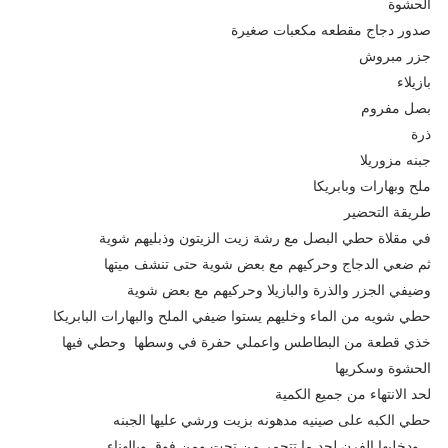
الحشوة
صدور دجاج مقطعه مكعبات صغيرة
جزر مبروش
بازيلاء
بصل مفروم
ذرة
جبنه مزوريلا
ملح وبهارات وبابريكا
طريقة التحضير
في مقلاة حطي البصل مع رشة زيت الزيتون وذبليهم شوية
ثم ضعي الدجاج وحركيهم مع بعض شوية حتى تنشف ميتها
وضيفي الجزر والذرة والبازيلا وحركيهم مع بعض شوية
حطي شويه من الماء وخليهم يستوا ضيفي الملح والبهارات البابريكا
خذي قطعة من البطاطس واعملي حفرة في وسطها وحطي فيها
الحشوة وسكريها
لحد الانتهاء من جميع الكمية
حطي الكبه على صينيه مدهونه بزيت ورشي عليها الجبنه
ودخليها الفرن لحد ما تتحمر من تحت ومن فوق وبالهناء