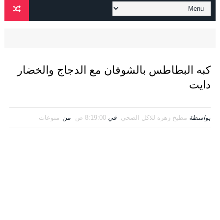
كبه البطاطس بالشوفان مع الدجاج والخضار
دايت
بواسطة
مطبخ زهره للاكل الصحي
في
8:19:00 ص
من
منوعات