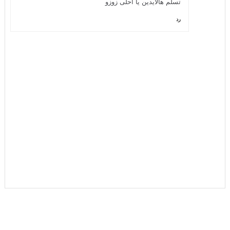
تسلم هالأيدين يا أحلى زوزو
رد