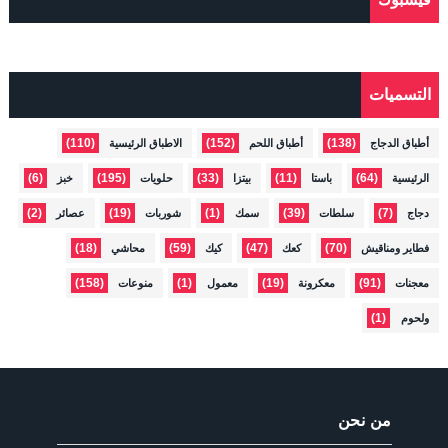
التسميات
(110)
(152)
(138)
أطباق الدجاج
أطباق اللحم
الاطباق الرئيسية
(6)
(195)
(33)
(11)
(64)
الرئيسية
باستا
بيتزا
حلويات
خبز
(2)
(19)
(1)
(39)
(7)
دجاج
سلطات
سمك
شوربات
عصائر
(18)
(59)
(47)
(70)
فطاير ومناقيش
كعك
كيك
محاشي
(158)
(1)
(19)
(91)
معجنات
معكرونة
معمول
منوعات
(1)
ولحوم
من نحن