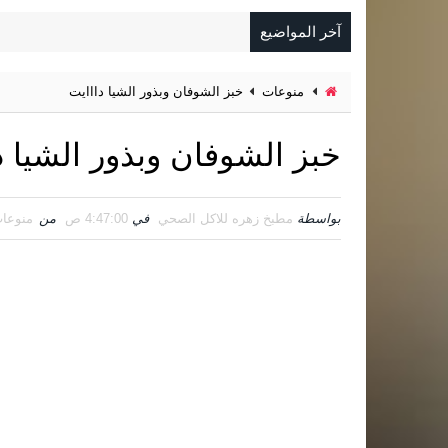
آخر المواضيع
منوعات
خبز الشوفان وبذور الشيا دااايت
خبز الشوفان وبذور الشيا د
بواسطة
مطبخ زهره للاكل الصحي
في
4:47:00 ص
من
منوعا