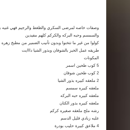
وصفات خاصه لمرضى السكري والظغط والرجيم فهي غنيه بالمواد
والسمسم وحبه البركه والكركم كلهم مفيدين
كولوا من غير ما تتخنوا وبدون تأنيب الضمير من مطبخ زهره ل
طريقه عمل الخبز بالشوفان وبذور الشيا دااايت
المكونات
5 كوب طحين اسمر
2 كوب طحين شوفان
2 ملعقه كبيره بذور الشيا
ملعقه كبيره سمسم
ملعقه كبيره حبه البركه
ملعقه كبيره بذور الكتان
رشه ملح ملعقه صغيره كركم
علبه زبادي قليل الدسم
4 ملاعق كبيرة حليب بودرة