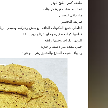
ملعقه كبيره بكنج باودر
نصف ملعقة صغيرة كربونات
ماء دافي للعجين
طريقة التحضير
اخلطي جميع المكونات الجافه مع بعض وحركيم وضيفي الزبادي و
قطعبها كرات صغيره وخليها ترتاح ربع ساعة
افردي الكرات وخليها رقيقه
حمي مقلاه غير لاصقه واخبزيه
وبالهاء الشيف المبدع والمتميز زهره ابو عواد