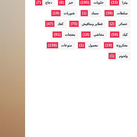
(7)
(6)
(195)
(33)
بيتزا
حلويات
خبز
دجاج
(19)
(1)
(39)
سلطات
سمك
شوربات
(47)
(70)
(2)
عصائر
فطاير ومناقيش
كعك
(91)
(18)
(59)
كيك
محاشي
معجنات
(158)
(1)
(19)
معكرونة
معمول
منوعات
(1)
ولحوم